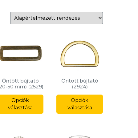
Öntött bújtató
Öntött bújtató
20-50 mm) (2529)
(2924)
Ennek
Ennek
Opciók
a
Opciók
a
knek
választása
terméknek
választása
terméknek
több
több
ója
variációja
variációja
van.
van.
A
A