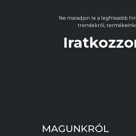
termékoldalon
választhatók
Ne maradjon le a legfrissebb hír
ki
trendekről, termékeinkrő
Iratkozzo
MAGUNKRÓL