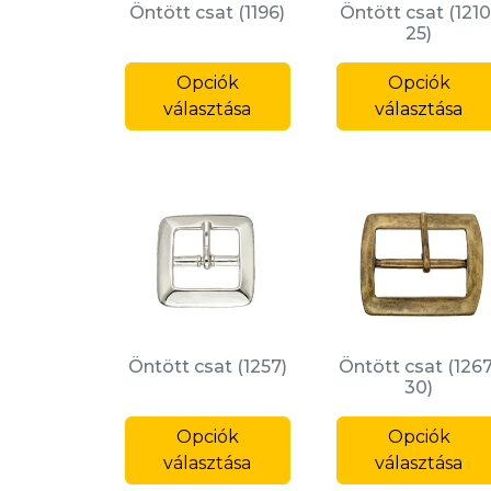
Öntött csat (1196)
Öntött csat (1210
25)
Ennek
Opciók
a
Opciók
választása
terméknek
választása
több
variációja
van.
A
változatok
a
termékoldalon
választhatók
ki
Öntött csat (1257)
Öntött csat (1267
30)
Ennek
Opciók
a
Opciók
választása
terméknek
választása
több