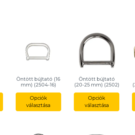
Öntött bújtató (16
Öntött bújtató
mm) (2504-16)
(20-25 mm) (2502)
(
Ennek
Ennek
Ennek
a
Opciók
a
Opciók
a
terméknek
választása
terméknek
választása
termé
több
több
több
variációja
variációja
variáci
van.
van.
van.
A
A
A