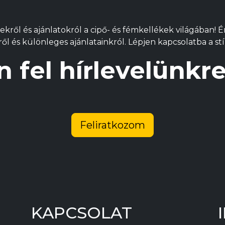
termékoldalon
termékoldalon
termé
választhatók
választhatók
válasz
ekről és ajánlatokról a cipő- és fémkellékek világában! 
ki
ki
ki
l és különleges ajánlatainkról. Lépjen kapcsolatba a stí
n fel hírlevelünk
Feliratkozom
KAPCSOLAT