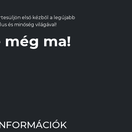
koldalon
termékoldalon
termékoldalo
thatók
választhatók
választhatók
Értesüljön első kézből a legújabb
ki
ki
lus és minőség világával!
re még ma!
INFORMÁCIÓK