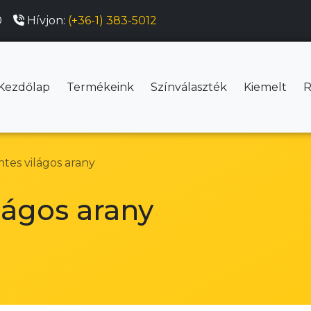
0
Hívjon:
(+36-1) 383-5012
Kezdőlap
Termékeink
Színválaszték
Kiemelt
R
tes világos arany
lágos arany