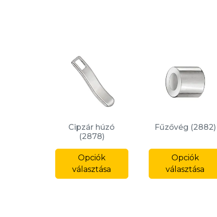
Cipzár húzó
Fűzővég (2882)
(2878)
Ennek
Opciók
a
Opciók
választása
terméknek
választása
több
variációja
van.
A