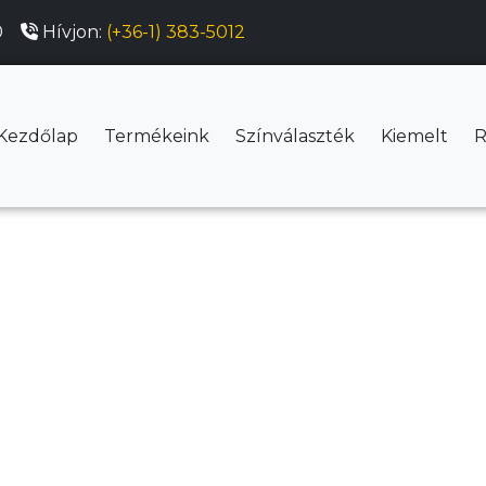
0
Hívjon:
(+36-1) 383-5012
Kezdőlap
Termékeink
Színválaszték
Kiemelt
R