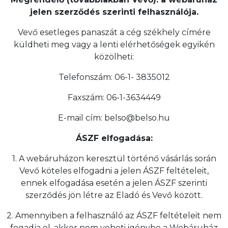
jelen szerződés szerinti felhasználója.
Vevő esetleges panaszát a cég székhely címére
küldheti meg vagy a lenti elérhetőségek egyikén
közölheti:
Telefonszám: 06-1- 3835012
Faxszám: 06-1-3634449
E-mail cím: belso@belso.hu
ÁSZF elfogadása:
1. A webáruházon keresztül történő vásárlás során
Vevő köteles elfogadni a jelen ÁSZF feltételeit,
ennek elfogadása esetén a jelen ÁSZF szerinti
szerződés jön létre az Eladó és Vevő között.
2. Amennyiben a felhasználó az ÁSZF feltételeit nem
fogadja el, akkor nem veheti igénybe a Webáruház