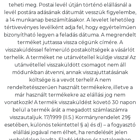
teheti meg. Postai levél útján történő elállásnál a
levél postára adásának dátumát vesszük figyelembe,
a 14 munkanap beszámításakor. A levelet lehetőleg
tértivevényes levélként adja fel, hogy egyértelműen
bizonyítható legyen a feladás dátuma. A megrendelt
terméket juttassa vissza cégünk címére. A
visszaküldéssel felmerülő postaköltségek a vásárlót
terhelik. A terméket ne utánvétellel küldje vissza! Az
utánvétellel visszaküldött csomagot nem áll
módunkban átvenni, annak visszajuttatásának
költsége is a vevőt terheli! A nem
rendeltetésszerűen használt termékekre, illetve a
már használt termékekre az elállási jog nem
vonatkozik! A termék visszaküldést követő 30 napon
belül a termék árát a megadott számlaszámra
visszautaljuk. 17/1999 (II.5.) Kormányrendelet 29§
esetében, különös tekintettel § a) és d) – a fogyasztó
elállási jogával nem élhet, ha rendelését jelen
weboldalon leadta, Eladó időben és tartalomban