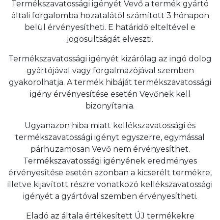
Termékszavatossági igényét Vevő a termék gyártó
általi forgalomba hozatalától számított 3 hónapon
belül érvényesítheti. E határidő elteltével e
jogosultságát elveszti.
Termékszavatossági igényét kizárólag az ingó dolog
gyártójával vagy forgalmazójával szemben
gyakorolhatja. A termék hibáját termékszavatossági
igény érvényesítése esetén Vevőnek kell
bizonyítania.
Ugyanazon hiba miatt kellékszavatossági és
termékszavatossági igényt egyszerre, egymással
párhuzamosan Vevő nem érvényesíthet.
Termékszavatossági igényének eredményes
érvényesítése esetén azonban a kicserélt termékre,
illetve kijavított részre vonatkozó kellékszavatossági
igényét a gyártóval szemben érvényesítheti.
Eladó az általa értékesített ÚJ termékekre