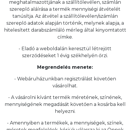
meghatalmazottjának a szállítólevélen, számlán
szereplő aláírása a termék mennyiségi átvételét
tanúsítja. Az átvétel a szállítólevélen/számlán
szereplő adatok alapján történik, melynek alapja, a
hitelesített darabszámláló mérleg által kinyomtatott
címke.
- Eladó a weboldalán keresztül létrejött
szerződéseket 1 évig székhelyén őrzi.
Megrendelés menete:
- Webáruházunkban regisztrálást követően
vásárolhat.
- A vásárolni kívánt termék méretének, színének,
mennyiségének megadását követően a kosárba kell
helyezni.
- Amennyiben a termékek, a mennyiségek, színek,
méretek megfelelőek, kérjük válassza ki az Önnek