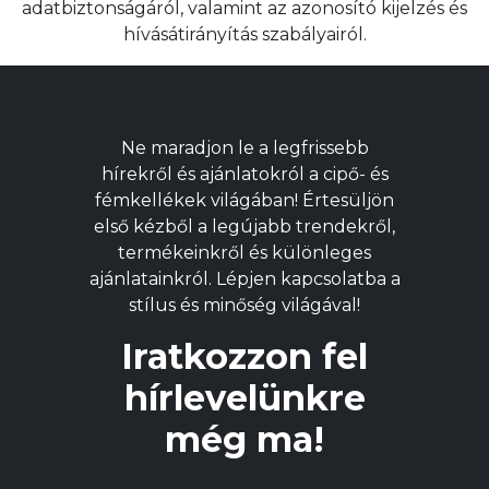
adatbiztonságáról, valamint az azonosító kijelzés és
hívásátirányítás szabályairól.
Ne maradjon le a legfrissebb
hírekről és ajánlatokról a cipő- és
fémkellékek világában! Értesüljön
első kézből a legújabb trendekről,
termékeinkről és különleges
ajánlatainkról. Lépjen kapcsolatba a
stílus és minőség világával!
Iratkozzon fel
hírlevelünkre
még ma!