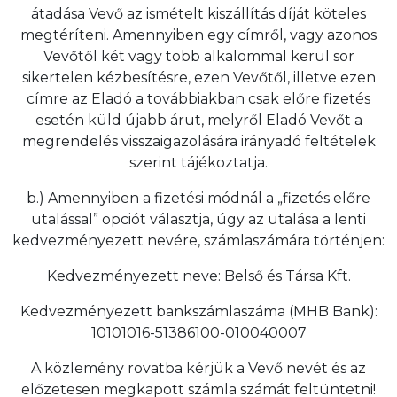
átadása Vevő az ismételt kiszállítás díját köteles
megtéríteni. Amennyiben egy címről, vagy azonos
Vevőtől két vagy több alkalommal kerül sor
sikertelen kézbesítésre, ezen Vevőtől, illetve ezen
címre az Eladó a továbbiakban csak előre fizetés
esetén küld újabb árut, melyről Eladó Vevőt a
megrendelés visszaigazolására irányadó feltételek
szerint tájékoztatja.
b.) Amennyiben a fizetési módnál a „fizetés előre
utalással” opciót választja, úgy az utalása a lenti
kedvezményezett nevére, számlaszámára történjen:
Kedvezményezett neve: Belső és Társa Kft.
Kedvezményezett bankszámlaszáma (MHB Bank):
10101016-51386100-010040007
A közlemény rovatba kérjük a Vevő nevét és az
előzetesen megkapott számla számát feltüntetni!