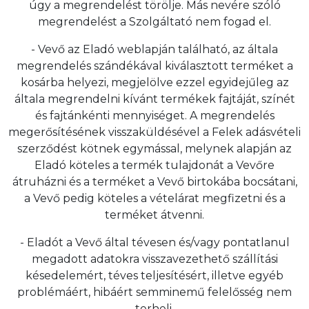
úgy a megrendelést törölje. Más nevére szóló
megrendelést a Szolgáltató nem fogad el.
- Vevő az Eladó weblapján található, az általa
megrendelés szándékával kiválasztott terméket a
kosárba helyezi, megjelölve ezzel egyidejűleg az
általa megrendelni kívánt termékek fajtáját, színét
és fajtánkénti mennyiséget. A megrendelés
megerősítésének visszaküldésével a Felek adásvételi
szerződést kötnek egymással, melynek alapján az
Eladó köteles a termék tulajdonát a Vevőre
átruházni és a terméket a Vevő birtokába bocsátani,
a Vevő pedig köteles a vételárat megfizetni és a
terméket átvenni.
- Eladót a Vevő által tévesen és/vagy pontatlanul
megadott adatokra visszavezethető szállítási
késedelemért, téves teljesítésért, illetve egyéb
problémáért, hibáért semminemű felelősség nem
terheli.