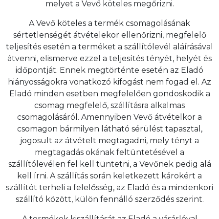
melyet a Vevő köteles megőrizni.
A Vevő köteles a termék csomagolásának
sértetlenségét átvételekor ellenőrizni, megfelelő
teljesítés esetén a terméket a szállítólevél aláírásával
átvenni, elismerve ezzel a teljesítés tényét, helyét és
időpontját. Ennek megtörténte esetén az Eladó
hiányosságokra vonatkozó kifogást nem fogad el. Az
Eladó minden esetben megfelelően gondoskodik a
csomag megfelelő, szállításra alkalmas
csomagolásáról. Amennyiben Vevő átvételkor a
csomagon bármilyen látható sérülést tapasztal,
jogosult az átvételt megtagadni, mely tényt a
megtagadás okának feltüntetésével a
szállítólevélen fel kell tüntetni, a Vevőnek pedig alá
kell írni. A szállítás során keletkezett károkért a
szállítót terheli a felelősség, az Eladó és a mindenkori
szállító között, külön fennálló szerződés szerint.
A termékek kiszállítását az Eladó a vásárlóval