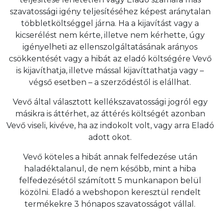
szavatossági igény teljesítéséhez képest aránytalan
többletköltséggel járna. Ha a kijavítást vagy a
kicserélést nem kérte, illetve nem kérhette, úgy
igényelheti az ellenszolgáltatásának arányos
csökkentését vagy a hibát az eladó költségére Vevő
is kijavíthatja, illetve mással kijavíttathatja vagy –
végső esetben – a szerződéstől is elállhat.
Vevő által választott kellékszavatossági jogról egy
másikra is áttérhet, az áttérés költségét azonban
Vevő viseli, kivéve, ha az indokolt volt, vagy arra Eladó
adott okot.
Vevő köteles a hibát annak felfedezése után
haladéktalanul, de nem később, mint a hiba
felfedezésétől számított 5 munkanapon belül
közölni. Eladó a webshopon keresztül rendelt
termékekre 3 hónapos szavatosságot vállal.