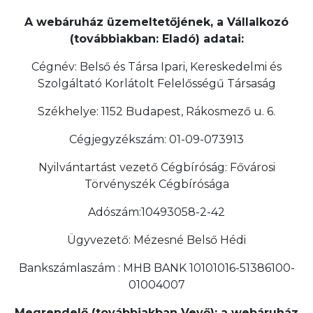
A webáruház üzemeltetőjének, a Vállalkozó
(továbbiakban: Eladó) adatai:
Cégnév: Belső és Társa Ipari, Kereskedelmi és
Szolgáltató Korlátolt Felelősségű Társaság
Székhelye: 1152 Budapest, Rákosmező u. 6.
Cégjegyzékszám: 01-09-073913
Nyilvántartást vezető Cégbíróság: Fővárosi
Törvényszék Cégbírósága
Adószám:10493058-2-42
Ügyvezető: Mézesné Belső Hédi
Bankszámlaszám : MHB BANK 10101016-51386100-
01004007
Megrendelő (továbbiakban Vevő): a webáruház