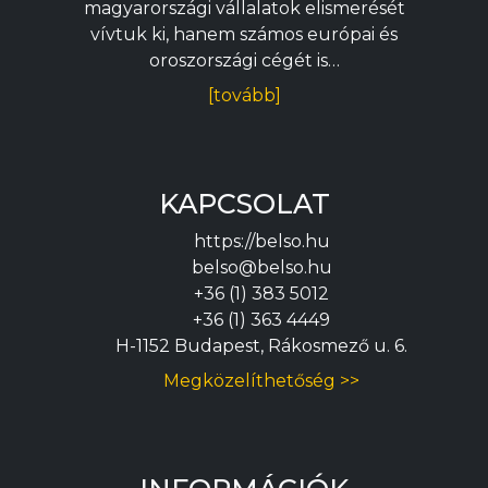
magyarországi vállalatok elismerését
vívtuk ki, hanem számos európai és
oroszországi cégét is…
[tovább]
KAPCSOLAT
https://belso.hu
belso@belso.hu
+36 (1) 383 5012
+36 (1) 363 4449
H-1152 Budapest, Rákosmező u. 6.
Megközelíthetőség >>