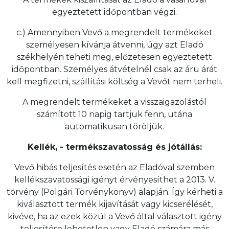
egyeztetett időpontban végzi.
c.) Amennyiben Vevő a megrendelt termékeket
személyesen kívánja átvenni, úgy azt Eladó
székhelyén teheti meg, előzetesen egyeztetett
időpontban. Személyes átvételnél csak az áru árát
kell megfizetni, szállítási költség a Vevőt nem terheli.
A megrendelt termékeket a visszaigazolástól
számított 10 napig tartjuk fenn, utána
automatikusan töröljük.
Kellék, - termékszavatosság és jótállás:
Vevő hibás teljesítés esetén az Eladóval szemben
kellékszavatossági igényt érvényesíthet a 2013. V.
törvény (Polgári Törvénykönyv) alapján. Így kérheti a
kiválasztott termék kijavítását vagy kicserélését,
kivéve, ha az ezek közül a Vevő által választott igény
teljesítése lehetetlen vagy Eladó számára más