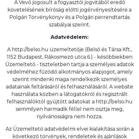
A Vevő jogosult a fogyasztói jogvitából eredő
követelésének bíróság előtti jogérvényesítésére a
Polgári Törvénykönyv és a Polgári perrendtartás
szabályai szerint.
Adatvédelem:
A http://belso.hu üzemeltetője (Belső és Társa Kft.,
1152 Budapest, Rákosmező utca 6.) - későbbiekben
Üzemeltető - tiszteletben tartja a személyes adatok
védelméhez fűződő alkotmányos alapjogot, amely
szerint mindenki maga rendelkezik személyes
adatainak feltárásáról és felhasználásáról. A website
használata közben a látogatókról és regisztrált
felhasználóktól gyűjtött adatokat a http://belso.hu
semmilyen harmadik féllel nem osztja meg,
nyilvánosságra nem hozza.
Az Üzemeltető adatvédelmi elvei kialakítása során a
következő törvények, rendeletek és ajánlások