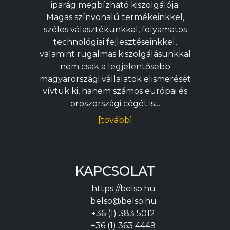
iparág megbízható kiszolgálója.
Magas színvonalú termékeinkkel,
széles választékunkkal, folyamatos
technológiai fejlesztéseinkkel,
valamint rugalmas kiszolgálásunkkal
nem csak a legjelentősebb
magyarországi vállalatok elismerését
vívtuk ki, hanem számos európai és
oroszországi cégét is…
[tovább]
KAPCSOLAT
https://belso.hu
belso@belso.hu
+36 (1) 383 5012
+36 (1) 363 4449