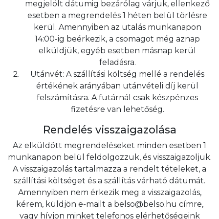
megjelölt dátumig bezárólag várjuk, ellenkező
esetben a megrendelés 1 héten belül törlésre
kerül. Amennyiben az utalás munkanapon
14:00-ig beérkezik, a csomagot még aznap
elküldjük, egyéb esetben másnap kerül
feladásra.
Utánvét: A szállítási költség mellé a rendelés
értékének arányában utánvételi díj kerül
felszámításra. A futárnál csak készpénzes
fizetésre van lehetőség.
Rendelés visszaigazolása
Az elküldött megrendeléseket minden esetben 1
munkanapon belül feldolgozzuk, és visszaigazoljuk.
A visszaigazolás tartalmazza a rendelt tételeket, a
szállítási költséget és a szállítás várható dátumát.
Amennyiben nem érkezik meg a visszaigazolás,
kérem, küldjön e-mailt a belso@belso.hu címre,
vagy hívjon minket telefonos elérhetőségeink