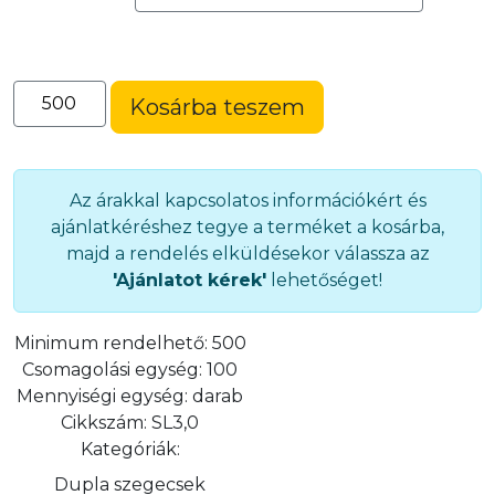
Szegecsláb
Kosárba teszem
(SF3,0
és
SF3,5
fejhez)
Az árakkal kapcsolatos információkért és
(SL3,0)
ajánlatkéréshez tegye a terméket a kosárba,
mennyiség
majd a rendelés elküldésekor válassza az
'Ajánlatot kérek'
lehetőséget!
Minimum rendelhető:
500
Csomagolási egység:
100
Mennyiségi egység:
darab
Cikkszám:
SL3,0
Kategóriák:
Dupla szegecsek