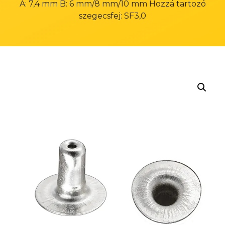
A: 7,4 mm B: 6 mm/8 mm/10 mm Hozzá tartozó
szegecsfej: SF3,0