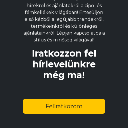
a
a
hírekről és ajánlatokról a cipő- és
termékoldalon
t
fémkellékek világában! Értesüljön
választhatók
v
első kézből a legújabb trendekről,
ki
ki
termékeinkről és különleges
ajánlatainkról. Lépjen kapcsolatba a
stílus és minőség világával!
Iratkozzon fel
hírlevelünkre
még ma!
Feliratkozom