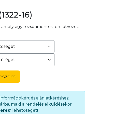
(1322-16)
, amely egy rozsdamentes fém ötvözet.
teszem
 információkért és ajánlatkéréshez
árba, majd a rendelés elküldésekor
kérek'
lehetőséget!