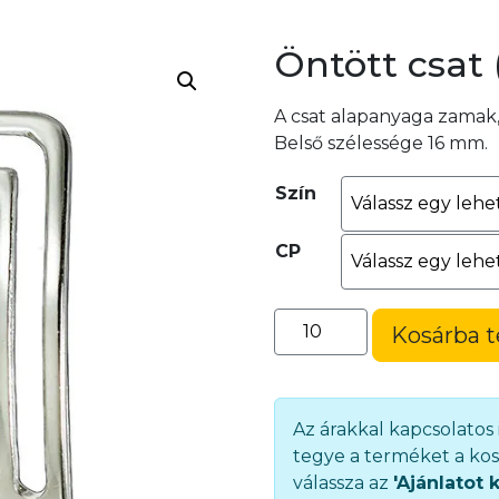
Öntött csat 
A csat alapanyaga zamak
Belső szélessége 16 mm.
Szín
CP
Öntött
Kosárba 
csat
(1322-
16)
mennyiség
Az árakkal kapcsolatos
tegye a terméket a kos
válassza az
'Ajánlatot 