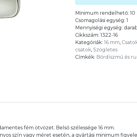
Minimum rendelhető:
10
Csomagolási egység:
1
Mennyiségi egység:
dara
Cikkszám:
1322-16
Kategóriák:
16 mm
,
Csato
csatok
,
Szögletes
Címkék:
Bőrdíszmű és ru
damentes fém ötvözet. Belső szélessége 16 mm.
yos szín vagy méret esetén, a gyártási minimum figyel