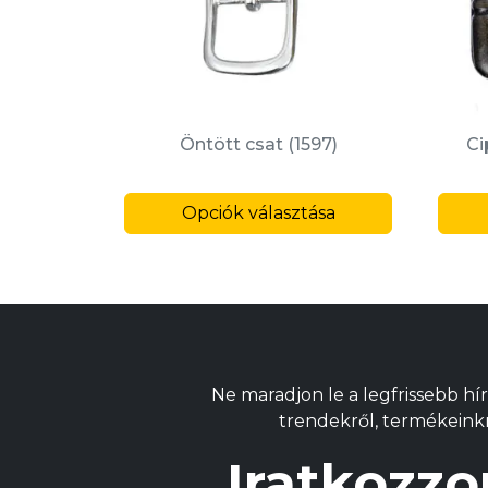
Öntött csat (1597)
Ci
Ennek
Opciók választása
a
termékne
több
variációja
van.
A
változatok
Ne maradjon le a legfrissebb hír
a
trendekről, termékeinkrő
termékold
választhat
Iratkozzo
ki