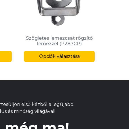
Szögletes lemezcsat rögzítő
lemezzel (P287CP)
Ennek
Ennek
a
Opciók választása
a
terméknek
terméknek
több
több
variációja
variációja
van.
van.
A
A
változatok
változatok
Értesüljön első kézből a legújabb
a
a
lus és minőség világával!
termékoldalon
termékoldalo
választhatók
választhatók
re még ma!
ki
ki