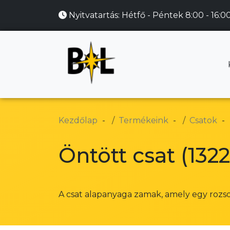
Nyitvatartás:
Hétfő - Péntek 8:00 - 16:0
Kezdőlap
Termékeink
Csatok
Öntött csat (1322
A csat alapanyaga zamak, amely egy rozs