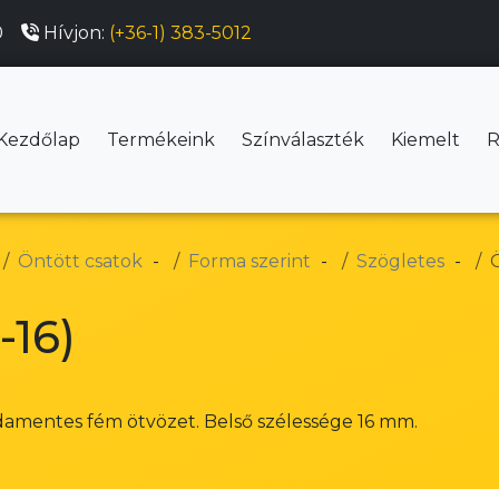
0
Hívjon:
(+36-1) 383-5012
Kezdőlap
Termékeink
Színválaszték
Kiemelt
R
Öntött csatok
Forma szerint
Szögletes
Ö
-16)
damentes fém ötvözet. Belső szélessége 16 mm.