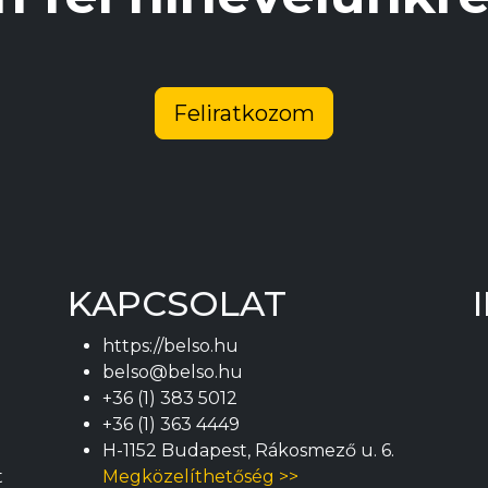
Feliratkozom
KAPCSOLAT
https://belso.hu
belso@belso.hu
+36 (1) 383 5012
+36 (1) 363 4449
H-1152 Budapest, Rákosmező u. 6.
t
Megközelíthetőség >>