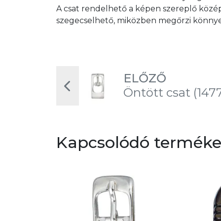
A csat rendelhető a képen szereplő közép
szegecselhető, miközben megőrzi könny
ELŐZŐ
Öntött csat (147
Kapcsolódó termék