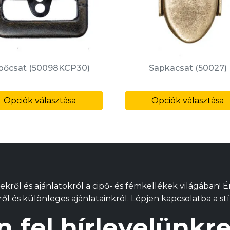
pőcsat (50098KCP30)
Sapkacsat (50027)
Ennek
Opciók választása
a
Opciók választása
k
terméknek
több
variációja
van.
A
változatok
ekről és ajánlatokról a cipő- és fémkellékek világában! 
a
l és különleges ajánlatainkról. Lépjen kapcsolatba a stí
alon
termékoldalon
ók
választhatók
n fel hírlevelünk
ki