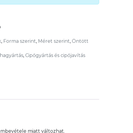
b
k
,
Forma szerint
,
Méret szerint
,
Öntött
hagyártás
,
Cipőgyártás és cipőjavítás
embevétele miatt változhat.