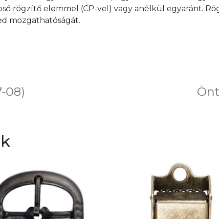
ső rögzítő elemmel (CP-vel) vagy anélkül egyaránt. Rög
ed mozgathatóságát.
7-08)
Önt
ek