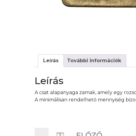
Leírás
További információk
Leírás
A csat alapanyaga zamak, amely egy rozs
A minimálisan rendelhető mennyiség bizon
ELŐZŐ