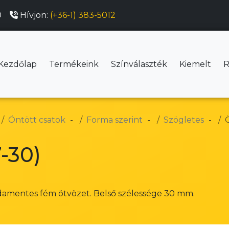
0
Hívjon:
(+36-1) 383-5012
Kezdőlap
Termékeink
Színválaszték
Kiemelt
R
Öntött csatok
Forma szerint
Szögletes
Ö
7-30)
damentes fém ötvözet. Belső szélessége 30 mm.