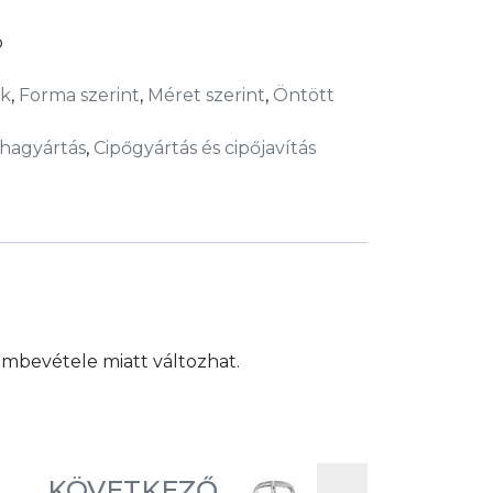
b
ok
,
Forma szerint
,
Méret szerint
,
Öntött
hagyártás
,
Cipőgyártás és cipőjavítás
embevétele miatt változhat.
KÖVETKEZŐ