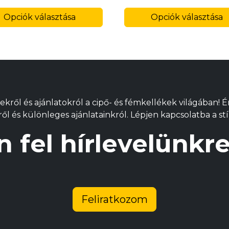
Ennek
Opciók választása
a
Opciók választása
k
terméknek
több
variációja
van.
A
változatok
ekről és ajánlatokról a cipő- és fémkellékek világában! 
a
l és különleges ajánlatainkról. Lépjen kapcsolatba a stí
alon
termékoldalon
ók
választhatók
n fel hírlevelünk
ki
Feliratkozom