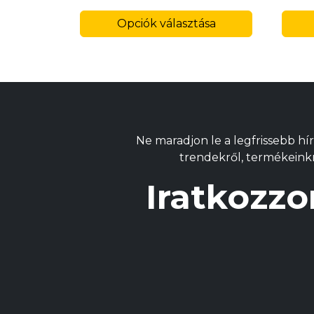
Ennek
Opciók választása
a
termékne
több
variációja
van.
A
változatok
Ne maradjon le a legfrissebb hír
a
trendekről, termékeinkrő
termékold
választhat
Iratkozzo
ki