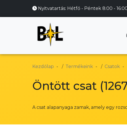
Nyitvatartás:
Hétfő - Péntek 8:00 - 16:0
Kezdőlap
Termékeink
Csatok
Öntött csat (126
A csat alapanyaga zamak, amely egy rozs