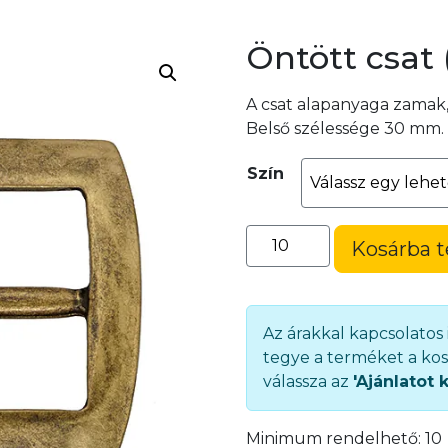
Öntött csat 
A csat alapanyaga zamak
Belső szélessége 30 mm.
Szín
Öntött
Kosárba 
csat
(1267-
30)
mennyiség
Az árakkal kapcsolatos
tegye a terméket a kos
válassza az
'Ajánlatot 
Minimum rendelhető:
10