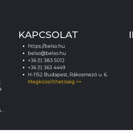
KAPCSOLAT
https://belso.hu
belso@belso.hu
+36 (1) 383 5012
+36 (1) 363 4449
H-1152 Budapest, Rákosmező u. 6.
t
Megközelíthetőség >>
a
m
s…