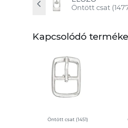
Öntött csat (147
Kapcsolódó termék
Öntött csat (1451)