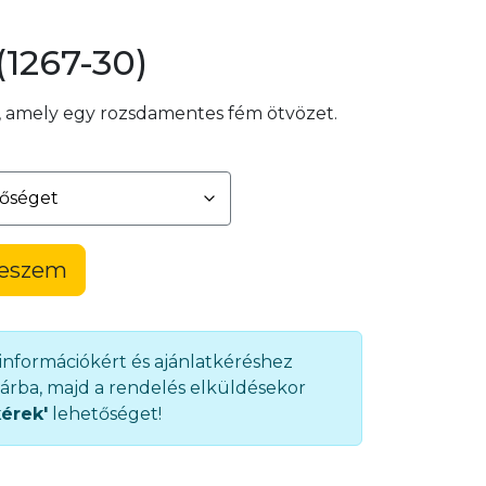
(1267-30)
, amely egy rozsdamentes fém ötvözet.
teszem
 információkért és ajánlatkéréshez
árba, majd a rendelés elküldésekor
kérek'
lehetőséget!