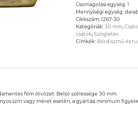
Csomagolási egység:
1
Mennyiségi egység:
dara
Cikkszám:
1267-30
Kategóriák:
30 mm
,
Csat
csatok
,
Szögletes
Címkék:
Bőrdíszmű és ru
damentes fém ötvözet. Belső szélessége 30 mm.
yos szín vagy méret esetén, a gyártási minimum figyel