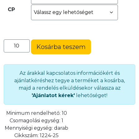
CP
Öntött
Kosárba teszem
csat
(1224-
25)
mennyiség
Az árakkal kapcsolatos információkért és
ajánlatkéréshez tegye a terméket a kosárba,
majd a rendelés elküldésekor válassza az
'Ajánlatot kérek'
lehetőséget!
Minimum rendelhető:
10
Csomagolási egység:
1
Mennyiségi egység:
darab
Cikkszám:
1224-25