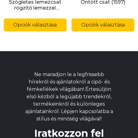
Szögletes lemezcsat
Öntött csat (1597)
rögzítő lemezzel
(P287CP)
Ennek
E
a
a
Opciók választása
Opciók választása
terméknek
t
több
t
variációja
v
van.
v
A
A
változatok
v
Ne maradjon le a legfrissebb
a
a
hírekről és ajánlatokról a cipő- és
termékoldalon
t
fémkellékek világában! Értesüljön
választhatók
v
első kézből a legújabb trendekről,
ki
ki
termékeinkről és különleges
ajánlatainkról. Lépjen kapcsolatba a
stílus és minőség világával!
Iratkozzon fel