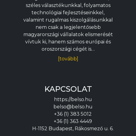
széles választékunkkal, folyamatos
technológiai fejlesztéseinkkel,
valamint rugalmas kiszolgálásunkkal
nem csak a legjelentősebb
magyarországi vállalatok elismerését
vívtuk ki, hanem számos európai és
oroszországi cégét is…
[tovább]
KAPCSOLAT
https://belso.hu
belso@belso.hu
+36 (1) 383 5012
+36 (1) 363 4449
H-1152 Budapest, Rákosmező u. 6.