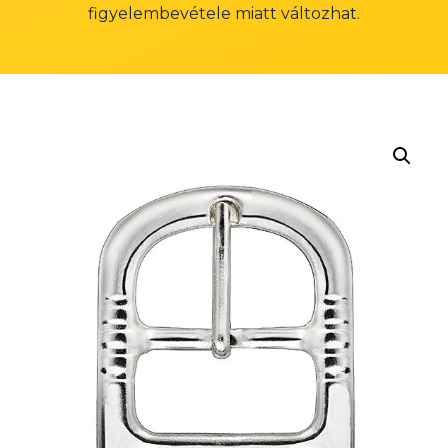
figyelembevétele miatt változhat.