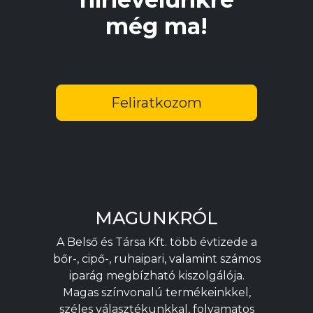
még ma!
Feliratkozom
MAGUNKRÓL
A Belső és Társa Kft. több évtizede a
bőr-, cipő-, ruhaipari, valamint számos
iparág megbízható kiszolgálója.
Magas színvonalú termékeinkkel,
széles választékunkkal, folyamatos