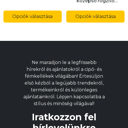
középső rögzítő
elemmel (P266KCP)
Ennek
E
a
a
Opciók választása
Opciók választása
terméknek
t
több
t
variációja
v
van.
v
A
A
változatok
v
Ne maradjon le a legfrissebb
a
a
hírekről és ajánlatokról a cipő- és
termékoldalon
t
fémkellékek világában! Értesüljön
választhatók
v
első kézből a legújabb trendekről,
ki
ki
termékeinkről és különleges
ajánlatainkról. Lépjen kapcsolatba a
stílus és minőség világával!
Iratkozzon fel
hírlevelünkre