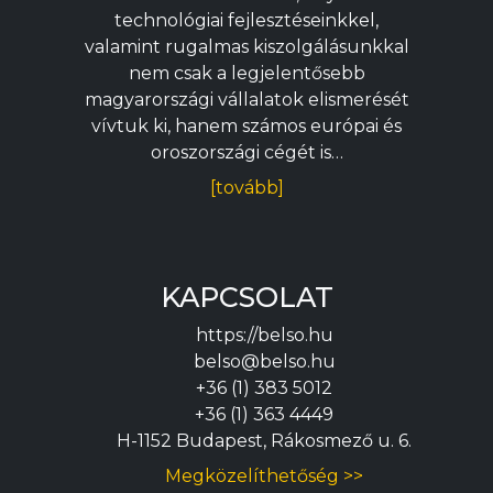
technológiai fejlesztéseinkkel,
valamint rugalmas kiszolgálásunkkal
nem csak a legjelentősebb
magyarországi vállalatok elismerését
vívtuk ki, hanem számos európai és
oroszországi cégét is…
[tovább]
KAPCSOLAT
https://belso.hu
belso@belso.hu
+36 (1) 383 5012
+36 (1) 363 4449
H-1152 Budapest, Rákosmező u. 6.
Megközelíthetőség >>