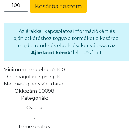
Cipőcsat
Kosárba teszem
(50098)
mennyiség
Az árakkal kapcsolatos információkért és
ajánlatkéréshez tegye a terméket a kosárba,
majd a rendelés elküldésekor válassza az
'Ajánlatot kérek'
lehetőséget!
Minimum rendelhető:
100
Csomagolási egység:
10
Mennyiségi egység:
darab
Cikkszám:
50098
Kategóriák:
Csatok
,
Lemezcsatok