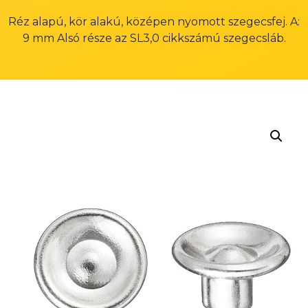
Réz alapú, kör alakú, középen nyomott szegecsfej. A:
9 mm Alsó része az SL3,0 cikkszámú szegecsláb.