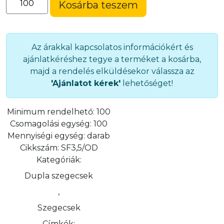
Kosárba teszem
alakú,
középen
nyomott
szegecsfej
Az árakkal kapcsolatos információkért és
(9
ajánlatkéréshez tegye a terméket a kosárba,
mm)
majd a rendelés elküldésekor válassza az
(SF3,5/OD)
'Ajánlatot kérek'
lehetőséget!
mennyiség
Minimum rendelhető:
100
Csomagolási egység:
100
Mennyiségi egység:
darab
Cikkszám:
SF3,5/OD
Kategóriák:
Dupla szegecsek
,
Szegecsek
Címkék: