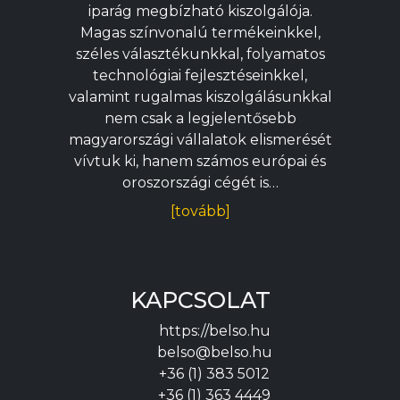
iparág megbízható kiszolgálója.
Magas színvonalú termékeinkkel,
széles választékunkkal, folyamatos
technológiai fejlesztéseinkkel,
valamint rugalmas kiszolgálásunkkal
nem csak a legjelentősebb
magyarországi vállalatok elismerését
vívtuk ki, hanem számos európai és
oroszországi cégét is…
[tovább]
KAPCSOLAT
https://belso.hu
belso@belso.hu
+36 (1) 383 5012
+36 (1) 363 4449