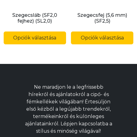
Szegecsláb (SF2,0
Szegecsfej (5,6 mm)
fejhez) (SL2,0)
(SF2,5)
Ennek
E
a
a
Opciók választása
Opciók választása
terméknek
t
több
t
variációja
v
van.
v
A
A
változatok
v
Ne maradjon le a legfrissebb
a
a
hírekről és ajánlatokról a cipő- és
termékoldalon
t
fémkellékek világában! Értesüljön
választhatók
v
első kézből a legújabb trendekről,
ki
ki
termékeinkről és különleges
ajánlatainkról. Lépjen kapcsolatba a
stílus és minőség világával!