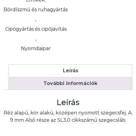
Bőrdíszmű és ruhagyártás
,
Cipőgyártás és cipőjavítás
,
Nyomdaipar
Leírás
További információk
Leírás
Réz alapú, kör alakú, középen nyomott szegecsfej. A:
9 mm Alsó része az SL3,0 cikkszámú szegecsláb.