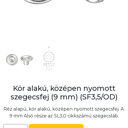
Kör alakú, középen nyomott
szegecsfej (9 mm) (SF3,5/OD)
Réz alapú, kör alakú, középen nyomott szegecsfej. A:
9 mm Alsó része az SL3,0 cikkszámú szegecsláb.
Kör