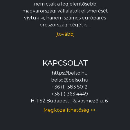
nem csak a legjelentősebb
magyarországi vállalatok elismerését
vívtuk ki, hanem számos európai és
oroszországi cégét is…
[tovább]
KAPCSOLAT
https://belso.hu
belso@belso.hu
+36 (1) 383 5012
+36 (1) 363 4449
H-1152 Budapest, Rákosmező u. 6.
Megközelíthetőség >>