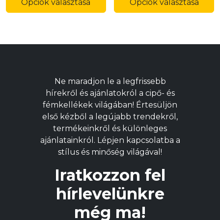
a
a
Opciók választása
Opciók választása
terméknek
t
több
t
variációja
v
van.
v
A
A
változatok
v
Ne maradjon le a legfrissebb
a
a
hírekről és ajánlatokról a cipő- és
termékoldalon
t
fémkellékek világában! Értesüljön
választhatók
v
első kézből a legújabb trendekről,
ki
ki
termékeinkről és különleges
ajánlatainkról. Lépjen kapcsolatba a
stílus és minőség világával!
Iratkozzon fel
hírlevelünkre
még ma!