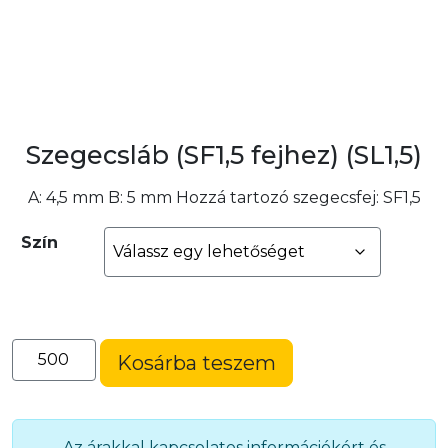
Szegecsláb (SF1,5 fejhez) (SL1,5)
A: 4,5 mm B: 5 mm Hozzá tartozó szegecsfej: SF1,5
Szín
Szegecsláb
Kosárba teszem
(SF1,5
fejhez)
(SL1,5)
mennyiség
Az árakkal kapcsolatos információkért és