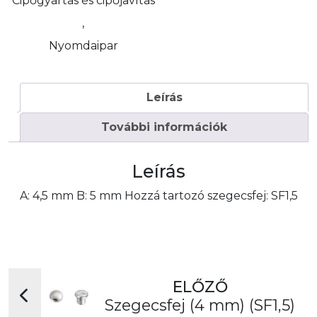
Cipőgyártás és cipőjavítás
,
Nyomdaipar
Leírás
További információk
Leírás
A: 4,5 mm B: 5 mm Hozzá tartozó szegecsfej: SF1,5
ELŐZŐ
Szegecsfej (4 mm) (SF1,5)