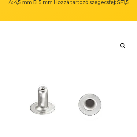
A: 4,5 mm B: 5 mm Hozzá tartozó szegecsfej: SF1,5