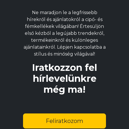
A
v
Ne maradjon le a legfrissebb
a
hírekről és ajánlatokról a cipő- és
t
fémkellékek világában! Értesüljön
v
első kézből a legújabb trendekről,
ki
termékeinkről és különleges
ajánlatainkról. Lépjen kapcsolatba a
stílus és minőség világával!
Iratkozzon fel
hírlevelünkre
még ma!
Feliratkozom