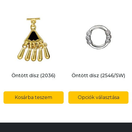
Öntött dísz (2036)
Öntött dísz (2546/SW)
E
a
Kosárba teszem
Opciók választása
t
t
v
v