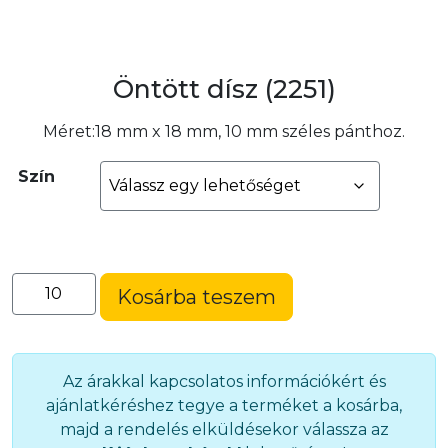
Öntött dísz (2251)
Méret:18 mm x 18 mm, 10 mm széles pánthoz.
Szín
Öntött
Kosárba teszem
dísz
(2251)
mennyiség
Az árakkal kapcsolatos információkért és
ajánlatkéréshez tegye a terméket a kosárba,
majd a rendelés elküldésekor válassza az