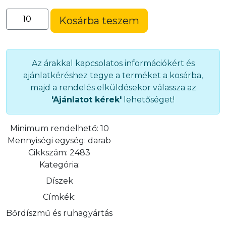
Öntött
Kosárba teszem
dísz
(2483)
mennyiség
Az árakkal kapcsolatos információkért és
ajánlatkéréshez tegye a terméket a kosárba,
majd a rendelés elküldésekor válassza az
'Ajánlatot kérek'
lehetőséget!
Minimum rendelhető:
10
Mennyiségi egység:
darab
Cikkszám:
2483
Kategória:
Díszek
Címkék:
Bőrdíszmű és ruhagyártás