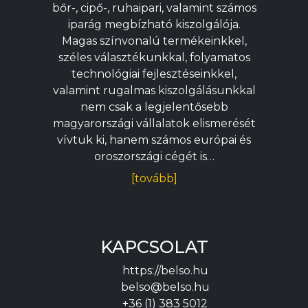
bőr-, cipő-, ruhaipari, valamint számos
iparág megbízható kiszolgálója.
Magas színvonalú termékeinkkel,
széles választékunkkal, folyamatos
technológiai fejlesztéseinkkel,
valamint rugalmas kiszolgálásunkkal
nem csak a legjelentősebb
magyarországi vállalatok elismerését
vívtuk ki, hanem számos európai és
oroszországi cégét is…
[tovább]
KAPCSOLAT
https://belso.hu
belso@belso.hu
+36 (1) 383 5012