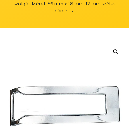
szolgál. Méret: 56 mm x 18 mm, 12 mm széles
pánthoz.