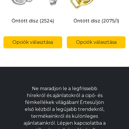
ki
ki
Öntött dísz (2524)
Öntött dísz (2075/I)
Ennek
E
a
a
Opciók választása
Opciók választása
terméknek
t
több
t
variációja
v
van.
v
A
A
változatok
v
Ne maradjon le a legfrissebb
a
a
hírekről és ajánlatokról a cipő- és
termékoldalon
t
fémkellékek világában! Értesüljön
választhatók
v
első kézből a legújabb trendekről,
ki
ki
termékeinkről és különleges
ajánlatainkról. Lépjen kapcsolatba a