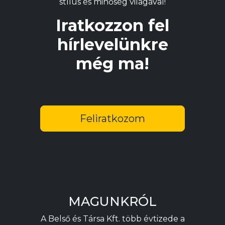
stílus és minőség világával!
Iratkozzon fel
hírlevelünkre
még ma!
Feliratkozom
MAGUNKRÓL
A Belső és Társa Kft. több évtizede a