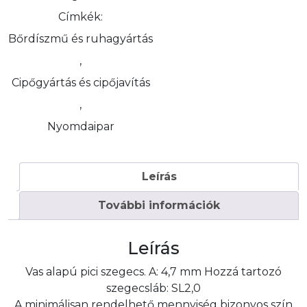
Címkék:
Bőrdíszmű és ruhagyártás
,
Cipőgyártás és cipőjavítás
,
Nyomdaipar
Leírás
További információk
Leírás
Vas alapú pici szegecs. A: 4,7 mm Hozzá tartozó
szegecsláb: SL2,0
A minimálisan rendelhető mennyiség bizonyos szín