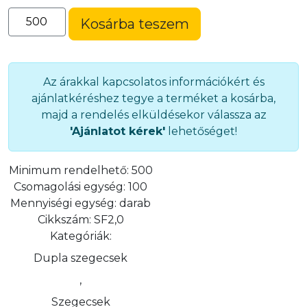
Szegecsfej
Kosárba teszem
(4,7
mm)
(SF2,0)
mennyiség
Az árakkal kapcsolatos információkért és
ajánlatkéréshez tegye a terméket a kosárba,
majd a rendelés elküldésekor válassza az
'Ajánlatot kérek'
lehetőséget!
Minimum rendelhető:
500
Csomagolási egység:
100
Mennyiségi egység:
darab
Cikkszám:
SF2,0
Kategóriák:
Dupla szegecsek
,
Szegecsek