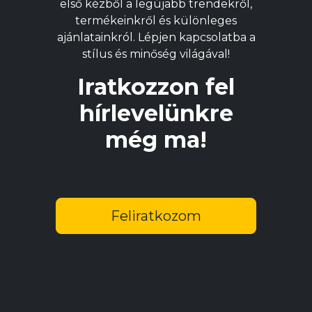
első kézből a legújabb trendekről,
ki
ki
termékeinkről és különleges
ajánlatainkról. Lépjen kapcsolatba a
stílus és minőség világával!
Iratkozzon fel
hírlevelünkre
még ma!
Feliratkozom