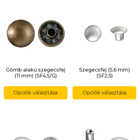
Gömb alakú szegecsfej
Szegecsfej (5,6 mm)
(11 mm) (SF4,5/G)
(SF2,5)
Ennek
E
a
a
Opciók választása
Opciók választása
terméknek
t
több
t
variációja
v
van.
v
A
A
változatok
v