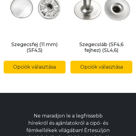
a
a
termékoldalon
t
választhatók
v
ki
ki
Szegecsfej (11 mm)
Szegecsláb (SF4,6
(SF4,5)
fejhez) (SL4,6)
Ennek
E
a
a
Opciók választása
Opciók választása
terméknek
t
több
t
variációja
v
van.
v
A
A
változatok
v
Ne maradjon le a legfrissebb
a
a
hírekről és ajánlatokról a cipő- és
termékoldalon
t
fémkellékek világában! Értesüljön
választhatók
v