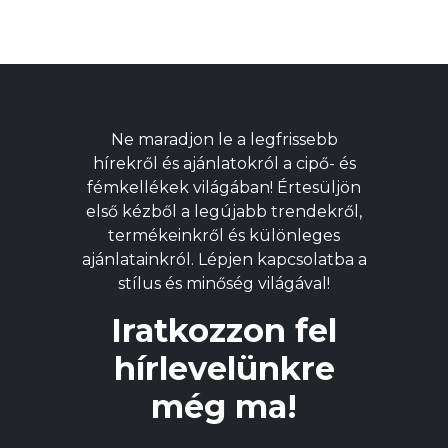
terméknek
t
több
t
variációja
v
van.
v
A
A
változatok
v
Ne maradjon le a legfrissebb
a
a
hírekről és ajánlatokról a cipő- és
termékoldalon
t
fémkellékek világában! Értesüljön
választhatók
v
első kézből a legújabb trendekről,
ki
ki
termékeinkről és különleges
ajánlatainkról. Lépjen kapcsolatba a
stílus és minőség világával!
Iratkozzon fel
hírlevelünkre
még ma!