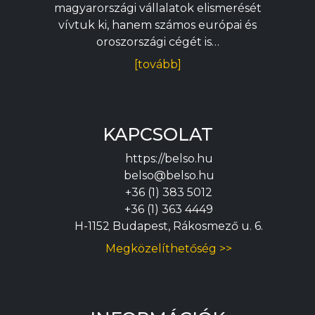
magyarországi vállalatok elismerését
vívtuk ki, hanem számos európai és
oroszországi cégét is…
[tovább]
KAPCSOLAT
https://belso.hu
belso@belso.hu
+36 (1) 383 5012
+36 (1) 363 4449
H-1152 Budapest, Rákosmező u. 6.
Megközelíthetőség >>