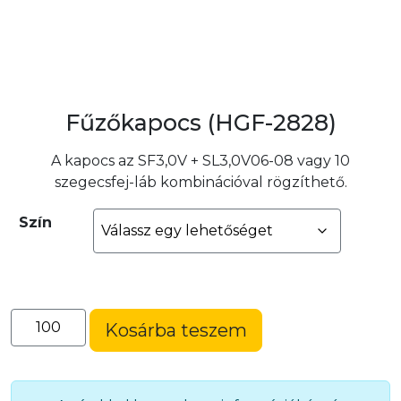
Fűzőkapocs (HGF-2828)
A kapocs az SF3,0V + SL3,0V06-08 vagy 10
szegecsfej-láb kombinációval rögzíthető.
Szín
Fűzőkapocs
Kosárba teszem
(HGF-
2828)
mennyiség