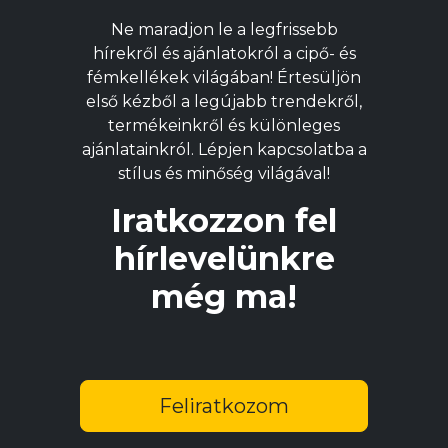
változatok
v
Ne maradjon le a legfrissebb
a
a
hírekről és ajánlatokról a cipő- és
termékoldalon
t
fémkellékek világában! Értesüljön
választhatók
v
első kézből a legújabb trendekről,
ki
ki
termékeinkről és különleges
ajánlatainkról. Lépjen kapcsolatba a
stílus és minőség világával!
Iratkozzon fel
hírlevelünkre
még ma!
Feliratkozom