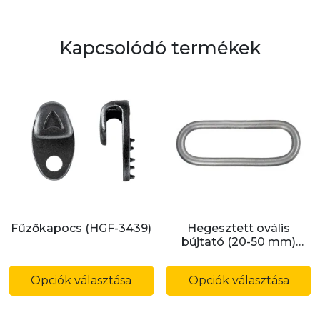
Kapcsolódó termékek
Fűzőkapocs (HGF-3439)
Hegesztett ovális
bújtató (20-50 mm)
(AOH-HEGESZTETT)
Ennek
E
a
a
Opciók választása
Opciók választása
terméknek
t
több
t