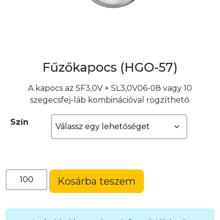
Fűzőkapocs (HGO-57)
A kapocs az SF3,0V + SL3,0V06-08 vagy 10
szegecsfej-láb kombinációval rögzíthető.
Szín
Fűzőkapocs
Kosárba teszem
(HGO-
57)
mennyiség