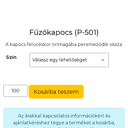
Fűzőkapocs (P-501)
A kapocs felütéskor önmagába peremeződik vissza.
Szín
Fűzőkapocs
Kosárba teszem
(P-
501)
mennyiség
Az árakkal kapcsolatos információkért és
ajánlatkéréshez tegye a terméket a kosárba,