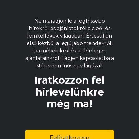
van.
v
A
A
változatok
v
Ne maradjon le a legfrissebb
a
a
hírekről és ajánlatokról a cipő- és
termékoldalon
t
fémkellékek világában! Értesüljön
választhatók
v
első kézből a legújabb trendekről,
ki
ki
termékeinkről és különleges
ajánlatainkról. Lépjen kapcsolatba a
stílus és minőség világával!
Iratkozzon fel
hírlevelünkre
még ma!
Feliratkozom