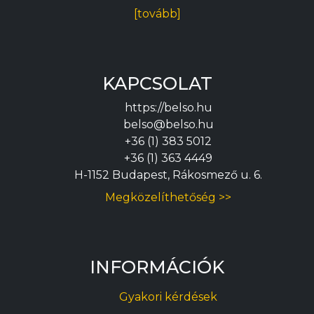
[tovább]
KAPCSOLAT
https://belso.hu
belso@belso.hu
+36 (1) 383 5012
+36 (1) 363 4449
H-1152 Budapest, Rákosmező u. 6.
Megközelíthetőség >>
INFORMÁCIÓK
Gyakori kérdések