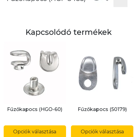
Kapcsolódó termékek
Fűzőkapocs (HGO-60)
Fűzőkapocs (50179)
Ennek
E
a
a
Opciók választása
Opciók választása