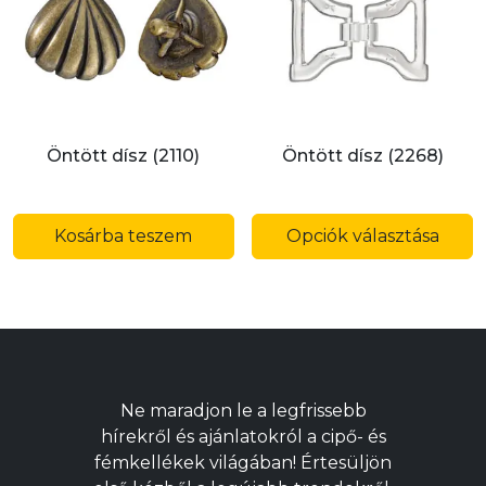
a
t
v
ki
Öntött dísz (2110)
Öntött dísz (2268)
E
a
Kosárba teszem
Opciók választása
t
t
v
v
A
v
Ne maradjon le a legfrissebb
a
hírekről és ajánlatokról a cipő- és
t
fémkellékek világában! Értesüljön
v