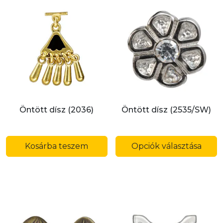
Öntött dísz (2036)
Öntött dísz (2535/SW)
E
a
Kosárba teszem
Opciók választása
t
t
v
v
A
v