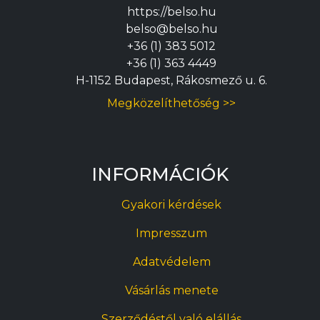
https://belso.hu
belso@belso.hu
+36 (1) 383 5012
+36 (1) 363 4449
H-1152 Budapest, Rákosmező u. 6.
Megközelíthetőség >>
INFORMÁCIÓK
Gyakori kérdések
Impresszum
Adatvédelem
Vásárlás menete
Szerződéstől való elállás