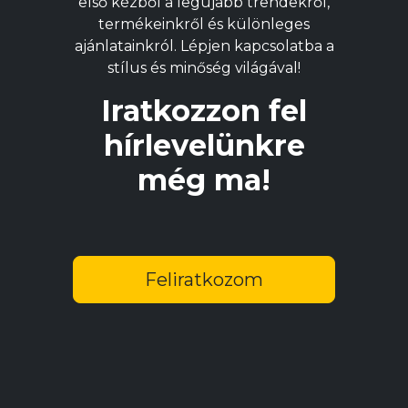
első kézből a legújabb trendekről,
ki
termékeinkről és különleges
ajánlatainkról. Lépjen kapcsolatba a
stílus és minőség világával!
Iratkozzon fel
hírlevelünkre
még ma!
Feliratkozom