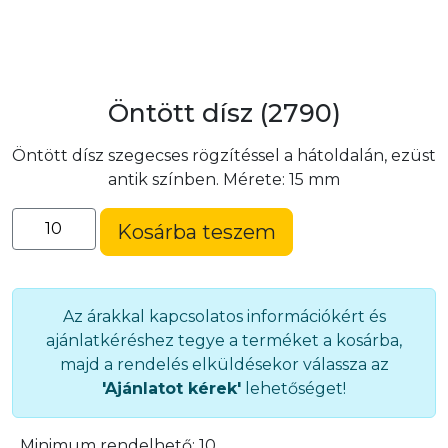
Öntött dísz (2790)
Öntött dísz szegecses rögzítéssel a hátoldalán, ezüst
antik színben. Mérete: 15 mm
Öntött
Kosárba teszem
dísz
(2790)
mennyiség
Az árakkal kapcsolatos információkért és
ajánlatkéréshez tegye a terméket a kosárba,
majd a rendelés elküldésekor válassza az
'Ajánlatot kérek'
lehetőséget!
Minimum rendelhető:
10