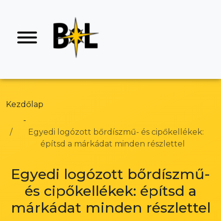
Kezdőlap
Egyedi logózott bőrdíszmű- és cipőkellékek:
építsd a márkádat minden részlettel
Egyedi logózott bőrdíszmű-
és cipőkellékek: építsd a
márkádat minden részlettel