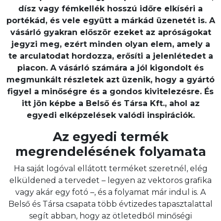
dísz vagy fémkellék hosszú időre elkíséri a
portékád, és vele együtt a márkád üzenetét is. A
vásárló gyakran először ezeket az apróságokat
jegyzi meg, ezért minden olyan elem, amely a
te arculatodat hordozza, erősíti a jelenlétedet a
piacon. A vásárló számára a jól kigondolt és
megmunkált részletek azt üzenik, hogy a gyártó
figyel a minőségre és a gondos kivitelezésre.
És
itt jön képbe a Belső és Társa Kft., ahol az
egyedi elképzelések valódi inspirációk.
Az egyedi termék
megrendelésének folyamata
Ha saját logóval ellátott terméket szeretnél, elég
elküldened a tervedet – legyen az vektoros grafika
vagy akár egy fotó –, és a folyamat már indul is. A
Belső és Társa csapata több évtizedes tapasztalattal
segít abban, hogy az ötletedből minőségi