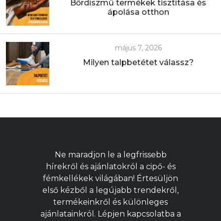
Bőrdíszmű termékek tisztítása és
ápolása otthon
május 7, 2026
Milyen talpbetétet válassz?
Ne maradjon le a legfrissebb
hírekről és ajánlatokról a cipő- és
fémkellékek világában! Értesüljön
első kézből a legújabb trendekről,
termékeinkről és különleges
ajánlatainkról. Lépjen kapcsolatba a