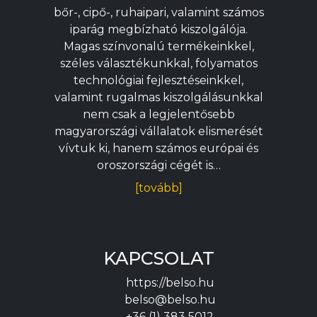
bőr-, cipő-, ruhaipari, valamint számos
iparág megbízható kiszolgálója.
Magas színvonalú termékeinkkel,
széles választékunkkal, folyamatos
technológiai fejlesztéseinkkel,
valamint rugalmas kiszolgálásunkkal
nem csak a legjelentősebb
magyarországi vállalatok elismerését
vívtuk ki, hanem számos európai és
oroszországi cégét is…
[tovább]
KAPCSOLAT
https://belso.hu
belso@belso.hu
+36 (1) 383 5012