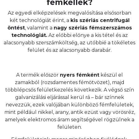
fémkellék?
Az egyedi elképzelések megvalósítása elsősorban
két technológiát érint, a
kis szériás centrifugál
öntést
, valamint a
nagy szériás fémszerszámos
technológiát.
Az előbbi előnye a kis tétel és az
alacsonyabb szerszámköltség, az utóbbié a tökéletes
felület és az alacsonyabb darabár.
A termék először
nyers fémként
készül el
zamakból (rozsdamentes fémötvözet), majd
többlépcsős felületkezelés következik. A végső szín
galvanizálási eljárással kerül rá – bár színnek
nevezzük, ezek valójában különböző fémfelületek,
mint például nikkel, arany, antik ezüst vagy vörösréz,
amelyek elektromos áram segítségével rögzülnek a
felületen.