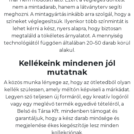
nem a mintadarab, hanem a látványterv segíti
meghozni. A mintagyártás inkább arra szolgál, hogy a
színeket véglegesítsük. Ilyenkor több színmintát is
lehet kérni a kész, nyers alapra, hogy biztosan
megtaláld a tökéletes árnyalatot. A mennyiség
technológiától függően általában 20–50 darab körül
alakul.
Kellékeink mindenen jól
mutatnak
A közös munka lényege az, hogy az ötletedből olyan
kellék szülessen, amely méltón képviseli a márkádat.
Legyen szó teljesen új formáról, egy kreatív logóról
vagy egy meglévő termék egyedivé tételéről, a
Belső és Társa Kft. mindenben támogat és
garantáljuk, hogy a kész darab minősége és
megjelenése ékes kiegészítője lesz minden
kollekciónak.