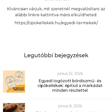
Kíváncsian várjuk, mit szeretnél megvalósítani; az
alábbi linkre kattintva máris elküldheted:
https://cipokellekek.hu/egyedi-termekek/
Legutóbbi bejegyzések
június 22, 2026
Egyedi logózott bőrdíszmű- és
cipőkellékek: építsd a márkádat
minden részlettel
június 8, 2026