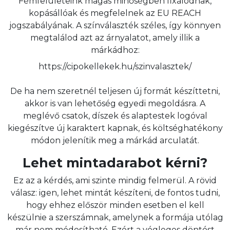
Fémfelületeink magas minőségben fixálódnak,
kopásállóak és megfelelnek az EU REACH
jogszabályának. A színválaszték széles, így könnyen
megtalálod azt az árnyalatot, amely illik a
márkádhoz:
https://cipokellekek.hu/szinvalasztek/
De ha nem szeretnél teljesen új formát készíttetni,
akkor is van lehetőség egyedi megoldásra. A
meglévő csatok, díszek és alaptestek logóval
kiegészítve új karaktert kapnak, és költséghatékony
módon jelenítik meg a márkád arculatát.
Lehet mintadarabot kérni?
Ez az a kérdés, ami szinte mindig felmerül. A rövid
válasz: igen, lehet mintát készíteni, de fontos tudni,
hogy ehhez először minden esetben el kell
készülnie a szerszámnak, amelynek a formája utólag
már nem módosítható. Ezért a végleges döntést