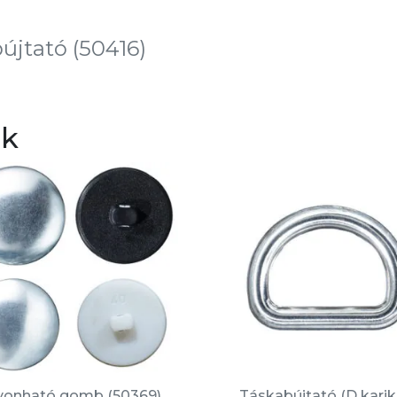
bújtató (50416)
ek
vonható gomb (50369)
Táskabújtató (D karik