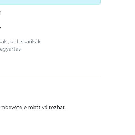
0
b
kák , kulcskarikák
agyártás
embevétele miatt változhat.