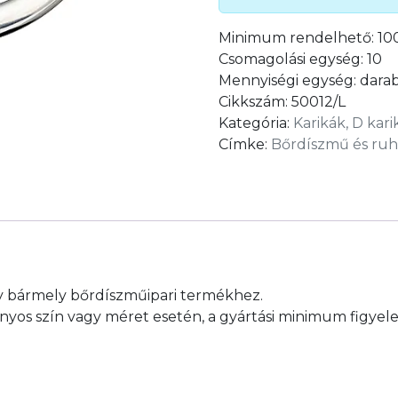
Minimum rendelhető:
10
Csomagolási egység:
10
Mennyiségi egység:
dara
Cikkszám:
50012/L
Kategória:
Karikák, D kari
Címke:
Bőrdíszmű és ruh
y bármely bőrdíszműipari termékhez.
yos szín vagy méret esetén, a gyártási minimum figyel