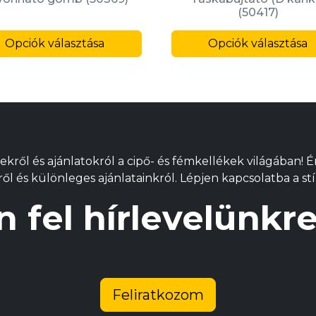
(50417)
Ennek
Opciók választása
a
Opciók választása
k
terméknek
több
variációja
van.
A
változatok
ekről és ajánlatokról a cipő- és fémkellékek világában! 
a
l és különleges ajánlatainkról. Lépjen kapcsolatba a stí
alon
termékoldalon
ók
választhatók
n fel hírlevelünk
ki
Feliratkozom