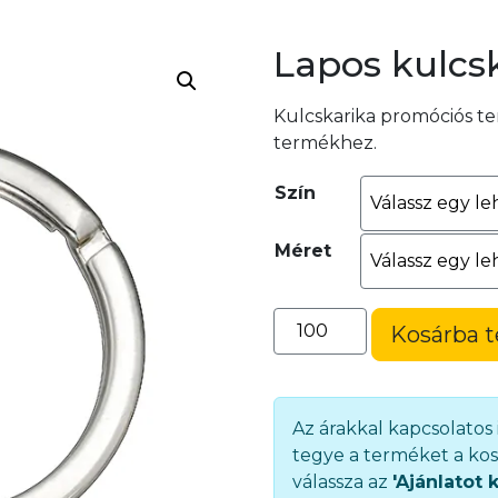
Lapos kulcsk
Kulcskarika promóciós t
termékhez.
Szín
Méret
Lapos
Kosárba 
kulcskarika
(50012/L)
mennyiség
Az árakkal kapcsolatos
tegye a terméket a kos
válassza az
'Ajánlatot 