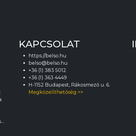
KAPCSOLAT
https://belso.hu
belso@belso.hu
+36 (1) 383 5012
+36 (1) 363 4449
H-1152 Budapest, Rákosmező u. 6.
t
Megközelíthetőség >>
a
m
s…