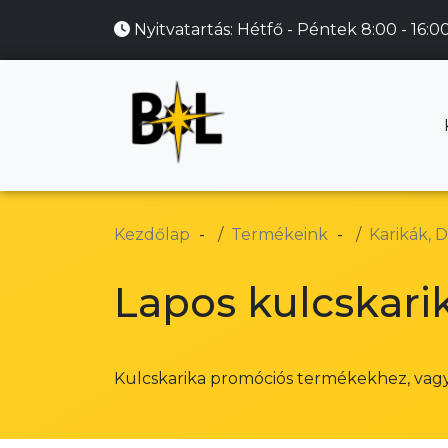
Nyitvatartás:
Hétfő - Péntek 8:00 - 16:0
Kezdőlap
Termékeink
Karikák, D
Lapos kulcskarik
Kulcskarika promóciós termékekhez, vag