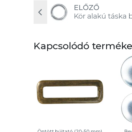
ELŐZŐ
Kör alakú táska 
Kapcsolódó termék
Öntött bújtató (20-50 mm)
Be