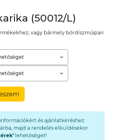
arika (50012/L)
ermékekhez, vagy bármely bőrdíszműipari
teszem
 információkért és ajánlatkéréshez
árba, majd a rendelés elküldésekor
kérek'
lehetőséget!