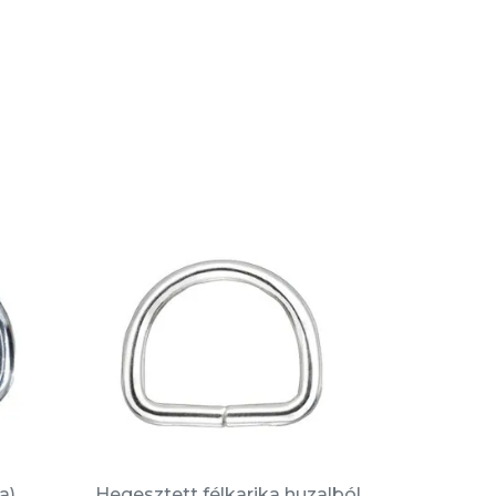
a)
Hegesztett félkarika huzalból