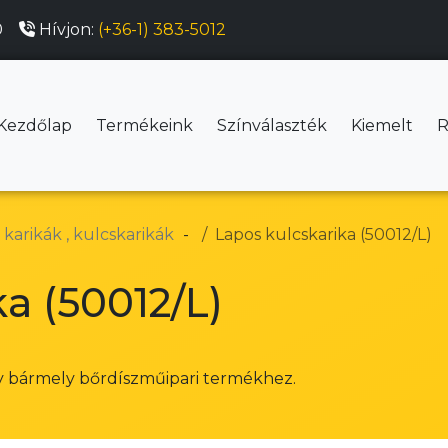
0
Hívjon:
(+36-1) 383-5012
Kezdőlap
Termékeink
Színválaszték
Kiemelt
R
 karikák , kulcskarikák
Lapos kulcskarika (50012/L)
a (50012/L)
y bármely bőrdíszműipari termékhez.