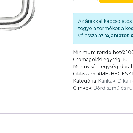
huzalból
(14-
50
Az árakkal kapcsolatos
mm)
tegye a terméket a kos
(AMH-
válassza az
'Ajánlatot 
HEGESZTETT)
mennyiség
Minimum rendelhető:
10
Csomagolási egység:
10
Mennyiségi egység:
dara
Cikkszám:
AMH-HEGESZ
Kategória:
Karikák, D kari
Címkék:
Bőrdíszmű és ru