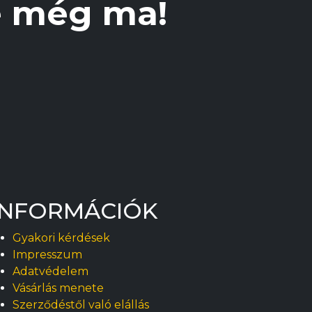
re még ma!
ki
ki
INFORMÁCIÓK
Gyakori kérdések
Impresszum
Adatvédelem
Vásárlás menete
Szerződéstől való elállás