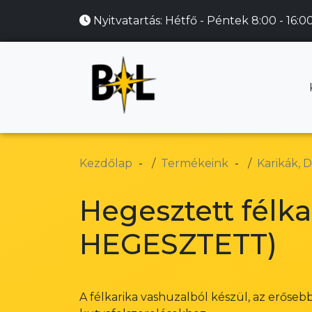
Nyitvatartás:
Hétfő - Péntek 8:00 - 16:0
Kezdőlap
Termékeink
Karikák, D
Hegesztett félk
HEGESZTETT)
A félkarika vashuzalból készül, az erőseb