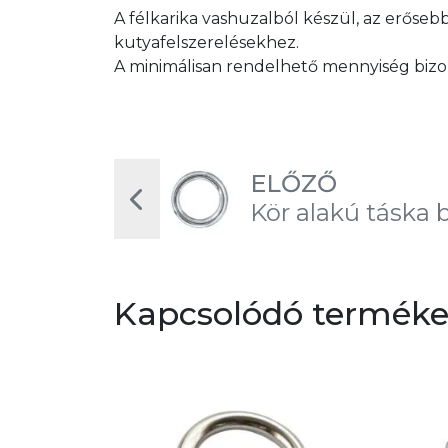
A félkarika vashuzalból készül, az erőseb
kutyafelszerelésekhez.
A minimálisan rendelhető mennyiség bizon
ELŐZŐ
Kör alakú táska 
Kapcsolódó termék