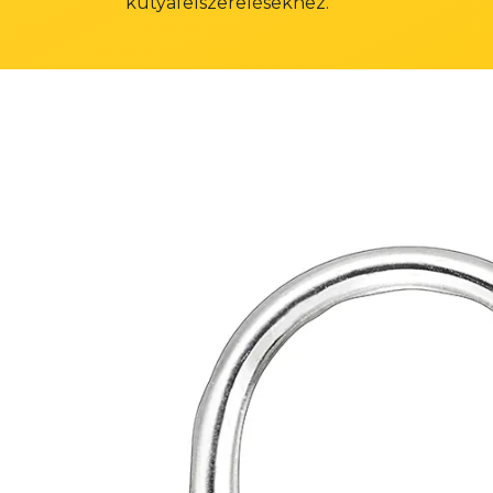
kutyafelszerelésekhez.