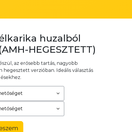
élkarika huzalból
 (AMH-HEGESZTETT)
észül, az erősebb tartás, nagyobb
hegesztett verzióban. Ideális választás
lésekhez.
teszem