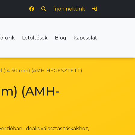
Írjon nekünk
ólunk
Letöltések
Blog
Kapcsolat
ból (14-50 mm) (AMH-HEGESZTETT)
 mm) (AMH-
rzióban. Ideális választás táskákhoz,