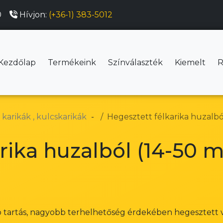
0
Hívjon:
(+36-1) 383-5012
Kezdőlap
Termékeink
Színválaszték
Kiemelt
R
 karikák , kulcskarikák
Hegesztett félkarika huzal
arika huzalból (14-50
b tartás, nagyobb terhelhetőség érdekében hegesztett ve