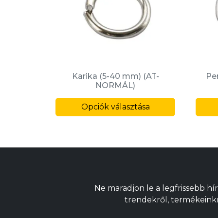
Karika (5-40 mm) (AT-
Pe
NORMÁL)
Ennek
Opciók választása
a
termékne
több
variációja
van.
A
változatok
Ne maradjon le a legfrissebb hír
a
trendekről, termékeinkrő
termékold
választhat