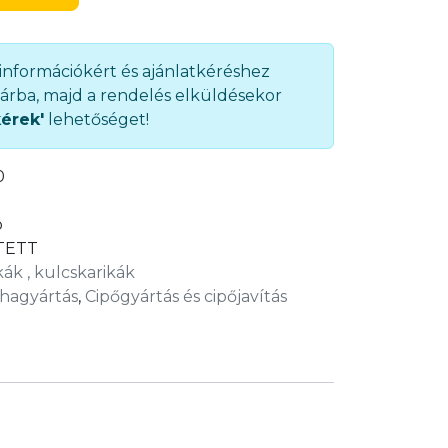
 információkért és ajánlatkéréshez
árba, majd a rendelés elküldésekor
kérek'
lehetőséget!
0
b
TETT
kák , kulcskarikák
hagyártás
,
Cipőgyártás és cipőjavítás