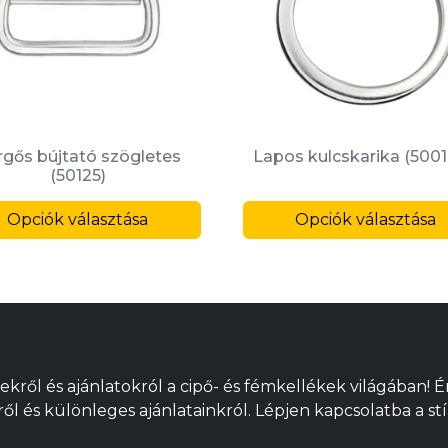
rgős bújtató szögletes
Lapos kulcskarika (5001
(50125)
Ennek
Opciók választása
a
Opciók választása
k
terméknek
több
variációja
van.
A
változatok
ekről és ajánlatokról a cipő- és fémkellékek világában! 
a
l és különleges ajánlatainkról. Lépjen kapcsolatba a stí
alon
termékoldalon
ók
választhatók