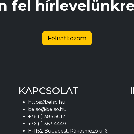
n fel hírlevelünk
ki
Feliratkozom
KAPCSOLAT
https://belso.hu
belso@belso.hu
+36 (1) 383 5012
+36 (1) 363 4449
H-1152 Budapest, Rákosmező u. 6.