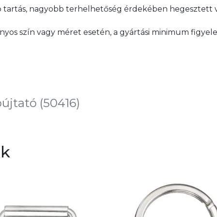
b tartás, nagyobb terhelhetőség érdekében hegesztett ve
yos szín vagy méret esetén, a gyártási minimum figyel
bújtató (50416)
ek