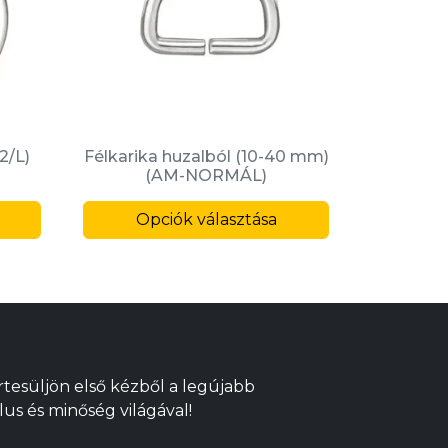
2/L)
Félkarika huzalból (10-40 mm)
(AM-NORMÁL)
Ennek
Ennek
a
Opciók választása
a
terméknek
terméknek
több
több
variációja
variációja
van.
van.
A
A
változatok
változatok
Értesüljön első kézből a legújabb
a
a
lus és minőség világával!
termékoldalon
termékoldalo
választhatók
választhatók