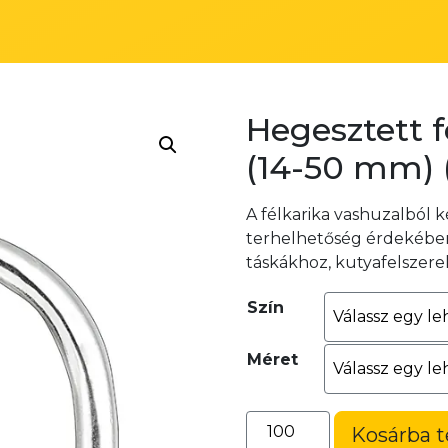
Hegesztett f
(14-50 mm)
A félkarika vashuzalból k
terhelhetőség érdekében 
táskákhoz, kutyafelszere
Szín
Méret
Hegesztett
Kosárba 
félkarika