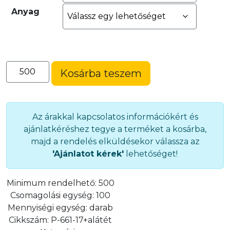
Anyag
17-
Kosárba teszem
es
ovális
fűzőszem
(ringli)
Az árakkal kapcsolatos információkért és
(P-
ajánlatkéréshez tegye a terméket a kosárba,
661-
majd a rendelés elküldésekor válassza az
17+alátét)
'Ajánlatot kérek'
lehetőséget!
mennyiség
Minimum rendelhető:
500
Csomagolási egység:
100
Mennyiségi egység:
darab
Cikkszám:
P-661-17+alátét