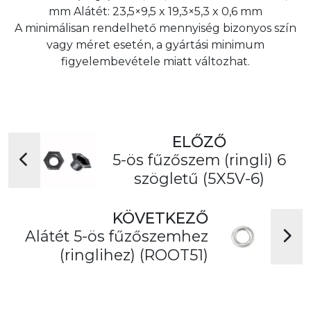
mm Alátét: 23,5×9,5 x 19,3×5,3 x 0,6 mm
A minimálisan rendelhető mennyiség bizonyos szín
vagy méret esetén, a gyártási minimum
figyelembevétele miatt változhat.
ELŐZŐ
5-ös fűzőszem (ringli) 6
szögletű (5X5V-6)
KÖVETKEZŐ
Alátét 5-ös fűzőszemhez
(ringlihez) (ROOT51)