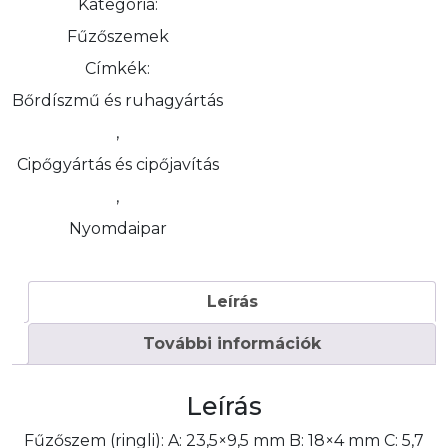
Kategória:
Fűzőszemek
Címkék:
Bőrdíszmű és ruhagyártás
,
Cipőgyártás és cipőjavítás
,
Nyomdaipar
Leírás
További információk
Leírás
Fűzőszem (ringli): A: 23,5×9,5 mm B: 18×4 mm C: 5,7