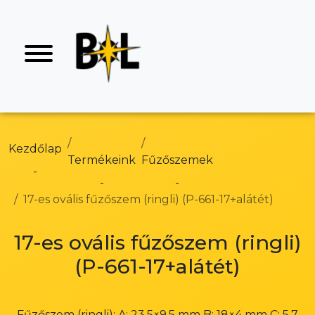
Kezdőlap
Termékeink
Fűzőszemek
17-es ovális fűzőszem (ringli) (P-661-17+alátét)
17-es ovális fűzőszem (ringli)
(P-661-17+alátét)
Fűzőszem (ringli): A: 23,5×9,5 mm B: 18×4 mm C: 5,7