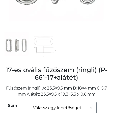
17-es ovális fűzőszem (ringli) (P-
661-17+alátét)
Fűzőszem (ringli): A: 23,5×9,5 mm B: 18×4 mm C: 5,7
mm Alátét: 23,5×9,5 x 19,3×5,3 x 0,6 mm
Szín