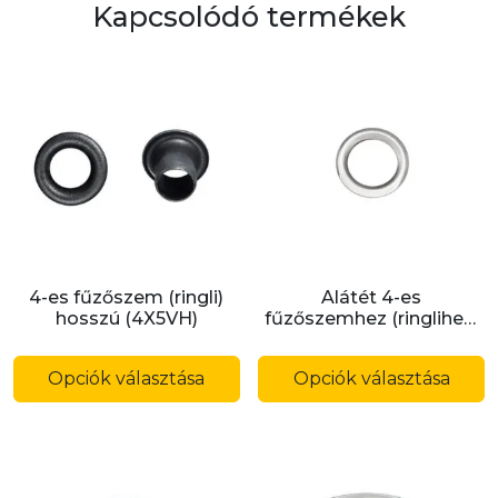
Kapcsolódó termékek
4-es fűzőszem (ringli)
Alátét 4-es
hosszú (4X5VH)
fűzőszemhez (ringlihez)
(ROOT54)
Ennek
E
a
a
Opciók választása
Opciók választása
terméknek
t
több
t
variációja
v
van.
v