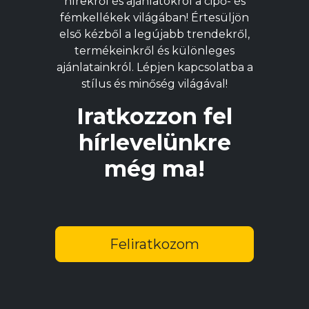
hírekről és ajánlatokról a cipő- és
termékoldalon
t
fémkellékek világában! Értesüljön
választhatók
v
első kézből a legújabb trendekről,
ki
ki
termékeinkről és különleges
ajánlatainkról. Lépjen kapcsolatba a
stílus és minőség világával!
Iratkozzon fel
hírlevelünkre
még ma!
Feliratkozom