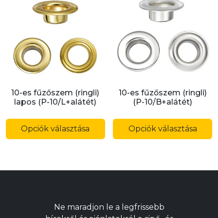
A
A
változatok
v
a
a
termékoldalon
t
választhatók
v
ki
ki
10-es fűzőszem (ringli)
10-es fűzőszem (ringli)
lapos (P-10/L+alátét)
(P-10/B+alátét)
Ennek
E
a
a
Opciók választása
Opciók választása
terméknek
t
több
t
variációja
v
van.
v
A
A
változatok
v
Ne maradjon le a legfrissebb
a
a