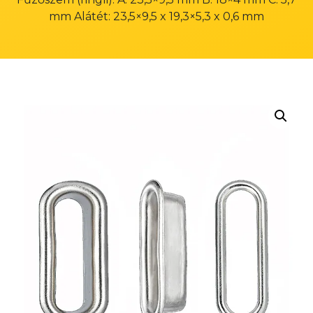
mm Alátét: 23,5×9,5 x 19,3×5,3 x 0,6 mm