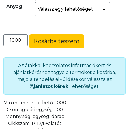
Anyag
12-
Kosárba teszem
es
fűzőszem
(ringli)
lapos
Az árakkal kapcsolatos információkért és
(P-
ajánlatkéréshez tegye a terméket a kosárba,
12/L+alátét)
majd a rendelés elküldésekor válassza az
mennyiség
'Ajánlatot kérek'
lehetőséget!
Minimum rendelhető:
1000
Csomagolási egység:
100
Mennyiségi egység:
darab
Cikkszám:
P-12/L+alátét