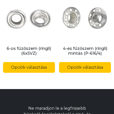
A
A
változatok
v
a
a
termékoldalon
t
választhatók
v
ki
ki
6-os fűzőszem (ringli)
4-es fűzőszem (ringli)
(6x5VZ)
mintás (P-616/4)
Ennek
E
a
a
Opciók választása
Opciók választása
terméknek
t
több
t
variációja
v
van.
v
A
A
változatok
v
Ne maradjon le a legfrissebb
a
a