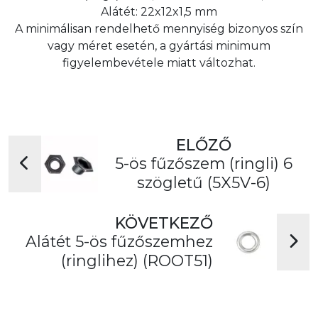
Alátét: 22x12x1,5 mm
A minimálisan rendelhető mennyiség bizonyos szín
vagy méret esetén, a gyártási minimum
figyelembevétele miatt változhat.
ELŐZŐ
5-ös fűzőszem (ringli) 6
szögletű (5X5V-6)
KÖVETKEZŐ
Alátét 5-ös fűzőszemhez
(ringlihez) (ROOT51)