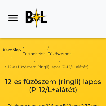
Kezdőlap
Termékeink
Fűzőszemek
12-es fűzőszem (ringli) lapos (P-12/L+alátét)
12-es fűzőszem (ringli) lapos
(P-12/L+alátét)
Fűzőszem (ringli): A: 22,5 mm B: 12 mm C: 7,3 mm