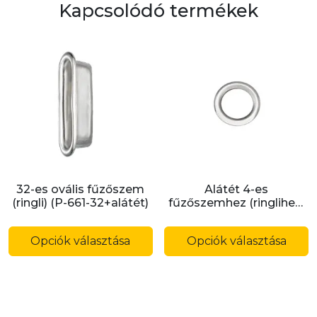
Kapcsolódó termékek
32-es ovális fűzőszem
Alátét 4-es
(ringli) (P-661-32+alátét)
fűzőszemhez (ringlihez)
(ROOT54)
Ennek
E
a
a
Opciók választása
Opciók választása
terméknek
t
több
t
variációja
v
van.
v