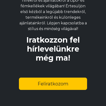
hírekről és ajánlatokról a cipő- és
termékoldalon
t
fémkellékek világában! Értesüljön
választhatók
v
első kézből a legújabb trendekről,
ki
ki
termékeinkről és különleges
ajánlatainkról. Lépjen kapcsolatba a
stílus és minőség világával!
Iratkozzon fel
hírlevelünkre
még ma!
Feliratkozom