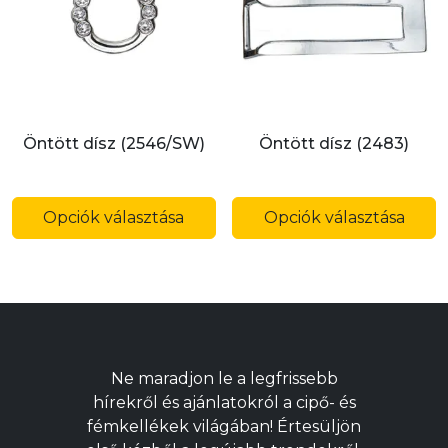
a
a
termékoldalon
t
választhatók
v
ki
ki
Öntött dísz (2546/SW)
Öntött dísz (2483)
Ennek
E
a
a
Opciók választása
Opciók választása
terméknek
t
több
t
variációja
v
van.
v
A
A
változatok
v
Ne maradjon le a legfrissebb
a
a
hírekről és ajánlatokról a cipő- és
termékoldalon
t
fémkellékek világában! Értesüljön
választhatók
v