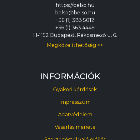
https://belso.hu
belso@belso.hu
+36 (1) 383 5012
+36 (1) 363 4449
H-1152 Budapest, Rákosmező u. 6.
Megközelíthetőség >>
INFORMÁCIÓK
Gyakori kérdések
Impresszum
Adatvédelem
Vásárlás menete
Szerződéstől való elállás