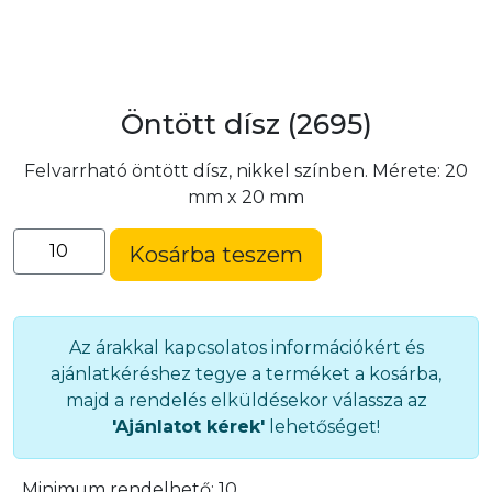
Öntött dísz (2695)
Felvarrható öntött dísz, nikkel színben. Mérete: 20
mm x 20 mm
Öntött
Kosárba teszem
dísz
(2695)
mennyiség
Az árakkal kapcsolatos információkért és
ajánlatkéréshez tegye a terméket a kosárba,
majd a rendelés elküldésekor válassza az
'Ajánlatot kérek'
lehetőséget!
Minimum rendelhető:
10