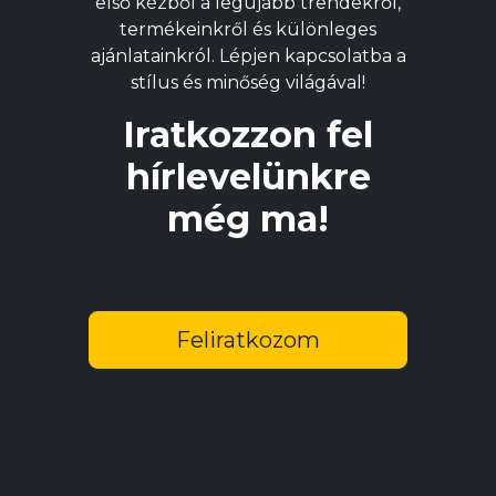
első kézből a legújabb trendekről,
ki
ki
termékeinkről és különleges
ajánlatainkról. Lépjen kapcsolatba a
stílus és minőség világával!
Iratkozzon fel
hírlevelünkre
még ma!
Feliratkozom