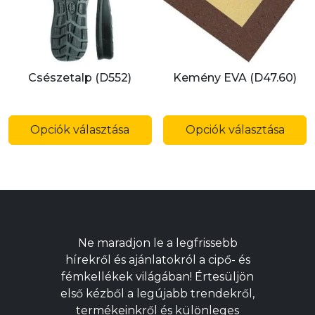
termékoldalon
t
választhatók
v
ki
ki
Csészetalp (D552)
Kemény EVA (D47.60)
Ennek
E
a
a
Opciók választása
Opciók választása
terméknek
t
több
t
variációja
v
van.
v
A
A
változatok
v
Ne maradjon le a legfrissebb
a
a
hírekről és ajánlatokról a cipő- és
termékoldalon
t
fémkellékek világában! Értesüljön
választhatók
v
első kézből a legújabb trendekről,
ki
ki
termékeinkről és különleges