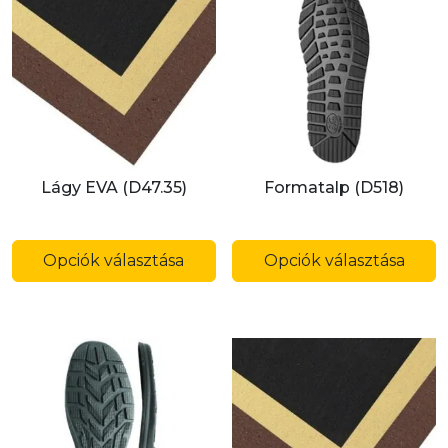
Lágy EVA (D47.35)
Formatalp (D518)
Ennek
E
a
a
Opciók választása
Opciók választása
terméknek
t
több
t
variációja
v
van.
v
A
A
változatok
v
a
a