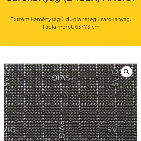
Extrém keménységű, dupla rétegű sarokanyag.
Tábla méret: 63×73 cm