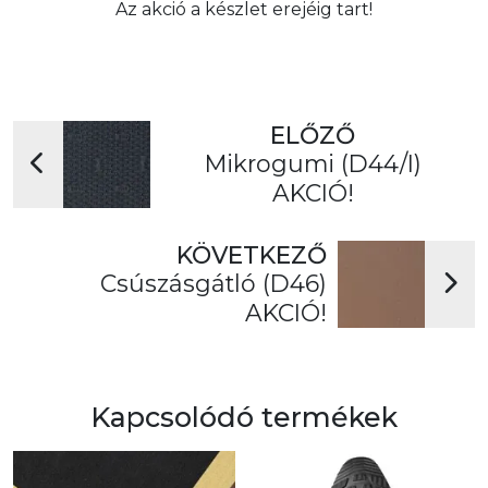
Az akció a készlet erejéig tart!
ELŐZŐ
Mikrogumi (D44/I)
AKCIÓ!
KÖVETKEZŐ
Csúszásgátló (D46)
AKCIÓ!
Kapcsolódó termékek