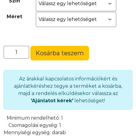
Szín
Méret
Sarokanyag
Kosárba teszem
(D45EX)
AKCIÓ!
mennyiség
Az árakkal kapcsolatos információkért és
ajánlatkéréshez tegye a terméket a kosárba,
majd a rendelés elküldésekor válassza az
'Ajánlatot kérek'
lehetőséget!
Minimum rendelhető:
1
Csomagolási egység:
1
Mennyiségi egység:
darab