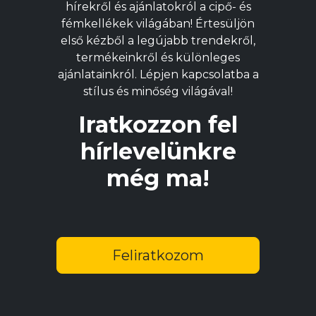
hírekről és ajánlatokról a cipő- és
termékoldalon
t
fémkellékek világában! Értesüljön
választhatók
v
első kézből a legújabb trendekről,
ki
ki
termékeinkről és különleges
ajánlatainkról. Lépjen kapcsolatba a
stílus és minőség világával!
Iratkozzon fel
hírlevelünkre
még ma!
Feliratkozom