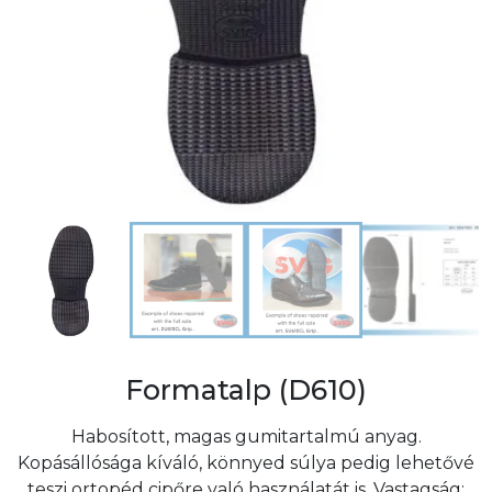
Formatalp (D610)
Habosított, magas gumitartalmú anyag.
Kopásállósága kíváló, könnyed súlya pedig lehetővé
teszi ortopéd cipőre való használatát is. Vastagság: