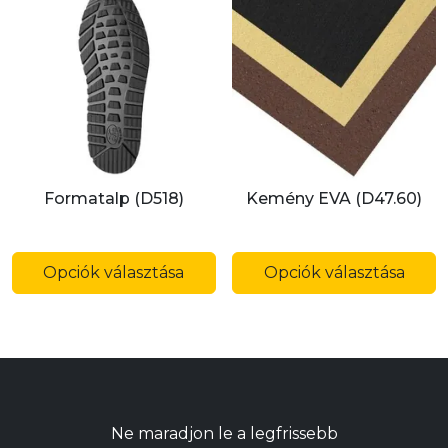
A
A
változatok
v
a
a
termékoldalon
t
választhatók
v
ki
ki
Formatalp (D518)
Kemény EVA (D47.60)
Ennek
E
a
a
Opciók választása
Opciók választása
terméknek
t
több
t
variációja
v
van.
v
A
A
változatok
v
Ne maradjon le a legfrissebb
a
a