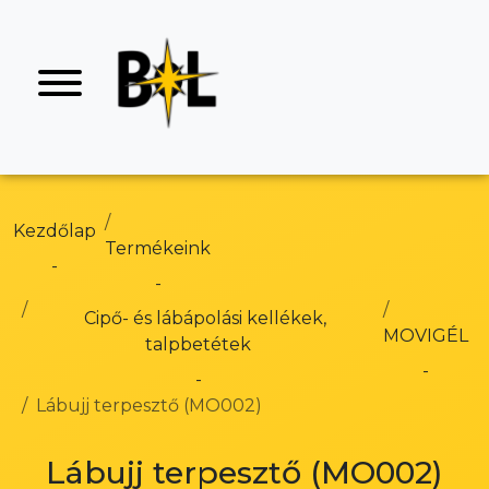
Kezdőlap
Termékeink
Cipő- és lábápolási kellékek,
MOVIGÉL
talpbetétek
Lábujj terpesztő (MO002)
Lábujj terpesztő (MO002)