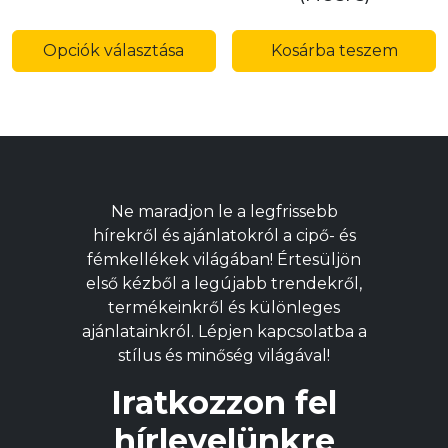
Ennek
a
Opciók választása
Kosárba teszem
terméknek
több
variációja
van.
A
változatok
Ne maradjon le a legfrissebb
a
hírekről és ajánlatokról a cipő- és
termékoldalon
fémkellékek világában! Értesüljön
választhatók
első kézből a legújabb trendekről,
ki
termékeinkről és különleges
ajánlatainkról. Lépjen kapcsolatba a
stílus és minőség világával!
Iratkozzon fel
hírlevelünkre