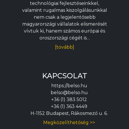
technológiai fejlesztéseinkkel,
valamint rugalmas kiszolgálásunkkal
nem csak a legjelentősebb
magyarországi vállalatok elismerését
vívtuk ki, hanem számos európai és
oroszországi cégét is…
[tovább]
KAPCSOLAT
https://belso.hu
belso@belso.hu
+36 (1) 383 5012
+36 (1) 363 4449
H-1152 Budapest, Rákosmező u. 6.
Megközelíthetőség >>