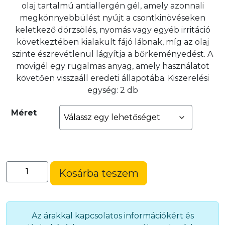
olaj tartalmú antiallergén gél, amely azonnali
megkönnyebbülést nyújt a csontkinövéseken
keletkező dörzsölés, nyomás vagy egyéb irritáció
következtében kialakult fájó lábnak, míg az olaj
szinte észrevétlenül lágyítja a bőrkeményedést. A
movigél egy rugalmas anyag, amely használatot
követően visszaáll eredeti állapotába. Kiszerelési
egység: 2 db
Méret
Lábujj
Kosárba teszem
terpesztő
(MO002)
mennyiség
Az árakkal kapcsolatos információkért és