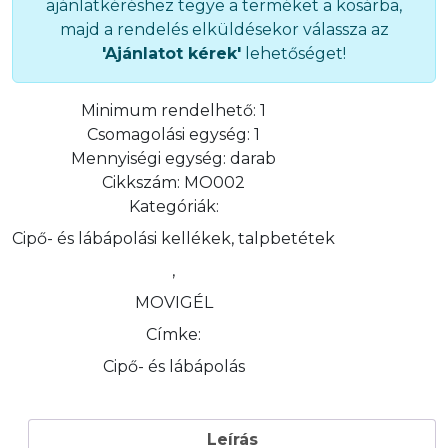
ajánlatkéréshez tegye a terméket a kosárba,
majd a rendelés elküldésekor válassza az
'Ajánlatot kérek'
lehetőséget!
Minimum rendelhető:
1
Csomagolási egység:
1
Mennyiségi egység:
darab
Cikkszám:
MO002
Kategóriák:
Cipő- és lábápolási kellékek, talpbetétek
,
MOVIGÉL
Címke:
Cipő- és lábápolás
Leírás