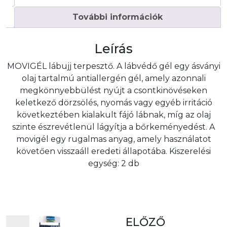
További információk
Leírás
MOVIGÉL lábujj terpesztő. A lábvédő gél egy ásványi
olaj tartalmú antiallergén gél, amely azonnali
megkönnyebbülést nyújt a csontkinövéseken
keletkező dörzsölés, nyomás vagy egyéb irritáció
következtében kialakult fájó lábnak, míg az olaj
szinte észrevétlenül lágyítja a bőrkeményedést. A
movigél egy rugalmas anyag, amely használatot
követően visszaáll eredeti állapotába. Kiszerelési
egység: 2 db
ELŐZŐ