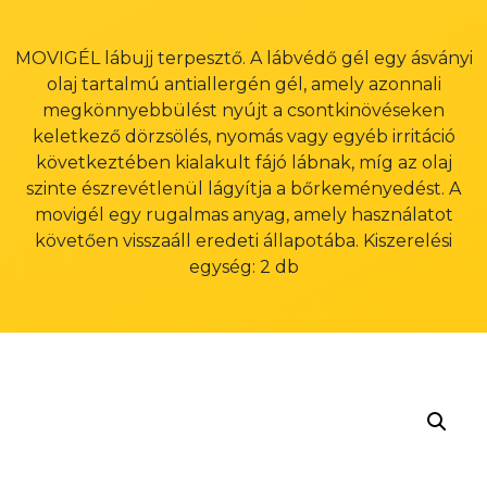
MOVIGÉL lábujj terpesztő. A lábvédő gél egy ásványi
olaj tartalmú antiallergén gél, amely azonnali
megkönnyebbülést nyújt a csontkinövéseken
keletkező dörzsölés, nyomás vagy egyéb irritáció
következtében kialakult fájó lábnak, míg az olaj
szinte észrevétlenül lágyítja a bőrkeményedést. A
movigél egy rugalmas anyag, amely használatot
követően visszaáll eredeti állapotába. Kiszerelési
egység: 2 db