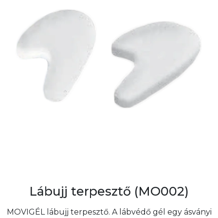
Lábujj terpesztő (MO002)
MOVIGÉL lábujj terpesztő. A lábvédő gél egy ásványi