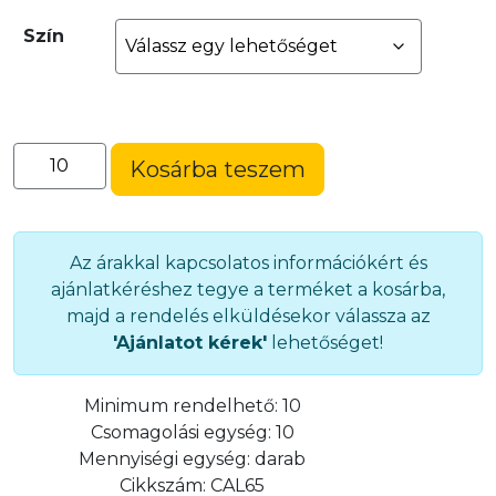
Szín
Comfy
Kosárba teszem
kényelmes
műanyag
cipőkanál
(CAL65)
Az árakkal kapcsolatos információkért és
mennyiség
ajánlatkéréshez tegye a terméket a kosárba,
majd a rendelés elküldésekor válassza az
'Ajánlatot kérek'
lehetőséget!
Minimum rendelhető:
10
Csomagolási egység:
10
Mennyiségi egység:
darab
Cikkszám:
CAL65