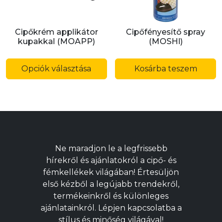
ki
Cipőkrém applikátor
Cipőfényesítő spray
kupakkal (MOAPP)
(MOSHI)
Ennek
a
Opciók választása
Kosárba teszem
terméknek
több
variációja
van.
A
változatok
Ne maradjon le a legfrissebb
a
hírekről és ajánlatokról a cipő- és
termékoldalon
fémkellékek világában! Értesüljön
választhatók
első kézből a legújabb trendekről,
ki
termékeinkről és különleges
ajánlatainkról. Lépjen kapcsolatba a
stílus és minőség világával!