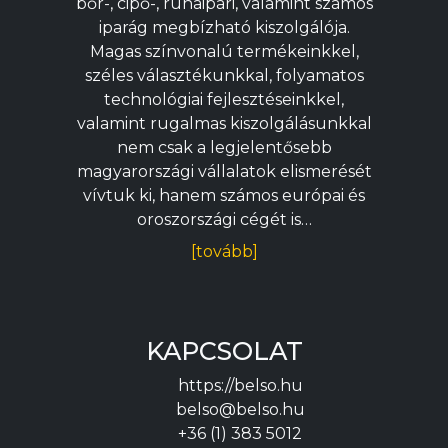
bőr-, cipő-, ruhaipari, valamint számos
iparág megbízható kiszolgálója.
Magas színvonalú termékeinkkel,
széles választékunkkal, folyamatos
technológiai fejlesztéseinkkel,
valamint rugalmas kiszolgálásunkkal
nem csak a legjelentősebb
magyarországi vállalatok elismerését
vívtuk ki, hanem számos európai és
oroszországi cégét is…
[tovább]
KAPCSOLAT
https://belso.hu
belso@belso.hu
+36 (1) 383 5012