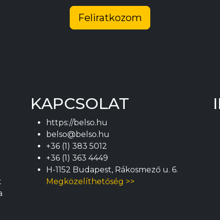
Feliratkozom
KAPCSOLAT
https://belso.hu
belso@belso.hu
+36 (1) 383 5012
+36 (1) 363 4449
H-1152 Budapest, Rákosmező u. 6.
t
Megközelíthetőség >>
a
m