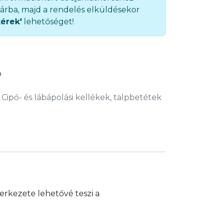
árba, majd a rendelés elküldésekor
kérek'
lehetőséget!
b
,
Cipő- és lábápolási kellékek, talpbetétek
zerkezete lehetővé teszi a