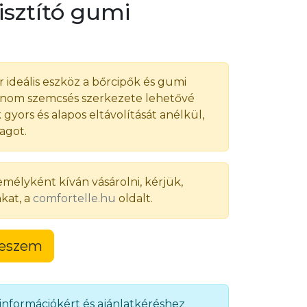
isztító gumi
ír ideális eszköz a bőrcipők és gumi
. Finom szemcsés szerkezete lehetővé
gyors és alapos eltávolítását anélkül,
agot.
lyként kíván vásárolni, kérjük,
kat, a
comfortelle.hu
oldalt.
teszem
 információkért és ajánlatkéréshez