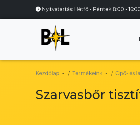
Nyitvatartás:
Hétfő - Péntek 8:00 - 16:0
Kezdőlap
Termékeink
Cipő- és l
Szarvasbőr tisz