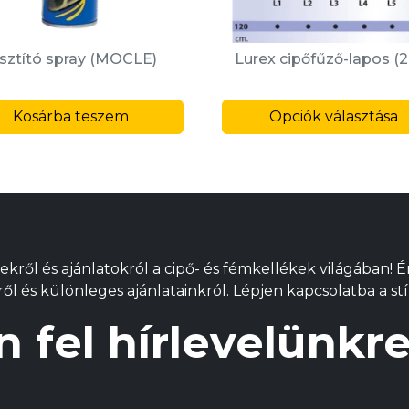
isztító spray (MOCLE)
Lurex cipőfűző-lapos (
Kosárba teszem
Opciók választása
k
ekről és ajánlatokról a cipő- és fémkellékek világában! 
l és különleges ajánlatainkról. Lépjen kapcsolatba a stí
alon
ók
n fel hírlevelünk