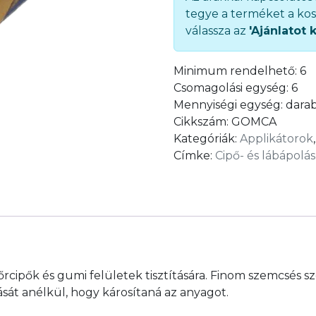
tegye a terméket a kos
válassza az
'Ajánlatot 
Minimum rendelhető:
6
Csomagolási egység:
6
Mennyiségi egység:
dara
Cikkszám:
GOMCA
Kategóriák:
Applikátorok
Címke:
Cipő- és lábápolás
 bőrcipők és gumi felületek tisztítására. Finom szemcsés s
sát anélkül, hogy károsítaná az anyagot.