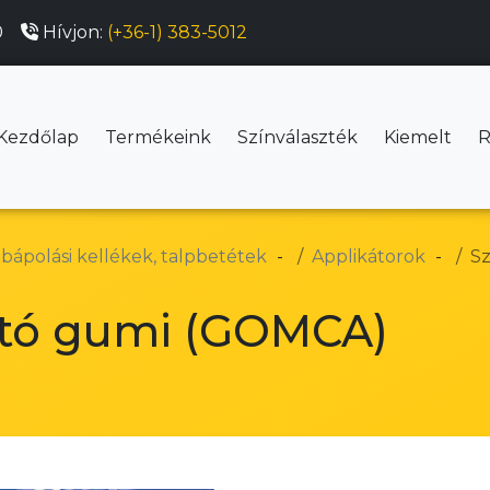
0
Hívjon:
(+36-1) 383-5012
Kezdőlap
Termékeink
Színválaszték
Kiemelt
R
ábápolási kellékek, talpbetétek
Applikátorok
Sz
tító gumi (GOMCA)