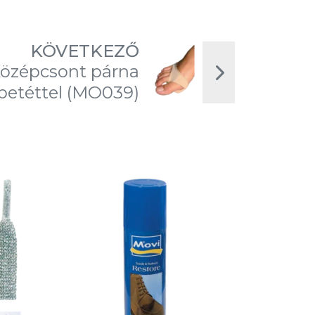
KÖVETKEZŐ
özépcsont párna
 betéttel (MO039)