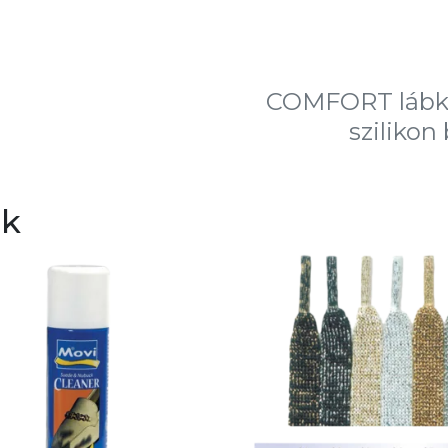
COMFORT lábk
szilikon
ek