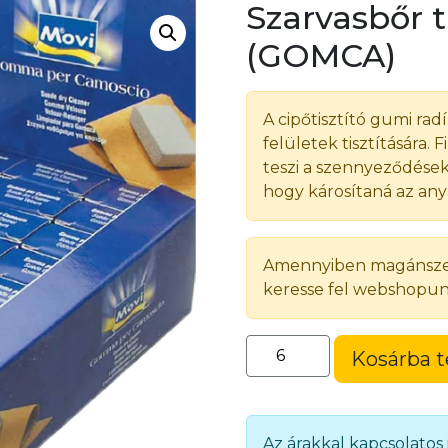
Szarvasbőr t
(GOMCA)
A cipőtisztító gumi rad
felületek tisztítására
teszi a szennyeződések 
hogy károsítaná az any
Amennyiben magánszemé
keresse fel webshopun
Szarvasbőr
Kosárba 
tisztító
gumi
(GOMCA)
mennyiség
Az árakkal kapcsolatos