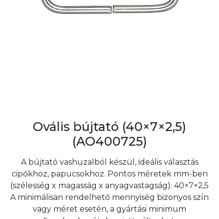
Ovális bújtató (40×7×2,5)
(AO400725)
A bújtató vashuzalból készül, ideális választás
cipőkhöz, papucsokhoz. Pontos méretek mm-ben
(szélesség x magasság x anyagvastagság): 40×7×2,5
A minimálisan rendelhető mennyiség bizonyos szín
vagy méret esetén, a gyártási minimum