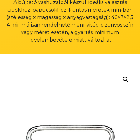
A bújtató vashuzalból készül, ideális választás
cipőkhöz, papucsokhoz. Pontos méretek mm-ben
(szélesség x magasság x anyagvastagság): 40×7×2,5
A minimálisan rendelhető mennyiség bizonyos szín
vagy méret esetén, a gyártási minimum
figyelembevétele miatt változhat.