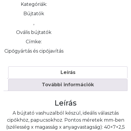
Kategóriák:
Bújtatók
,
Ovális bújtatók
Címke:
Cipőgyártás és cipőjavítás
Leírás
További információk
Leírás
A bújtató vashuzalból készül, ideális választás
cipőkhöz, papucsokhoz. Pontos méretek mm-ben
(szélesség x magasság x anyagvastagság): 40×7×2,5