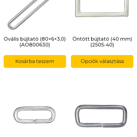
Ovális bújtató (80×6×3,0)
Öntött bújtató (40 mm)
(AO800630)
(2505-40)
E
a
Kosárba teszem
Opciók választása
t
t
v
v
A
v
a
t
v
ki