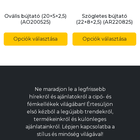
Ovális bújtató (20×5×2,5)
Szögletes bújtató
(AO200525)
(22×8×2,5) (AR220825)
Ennek
E
a
a
Opciók választása
Opciók választása
terméknek
t
több
t
variációja
v
van.
v
A
A
változatok
v
Ne maradjon le a legfrissebb
a
a
hírekről és ajánlatokról a cipő- és
termékoldalon
t
fémkellékek világában! Értesüljön
választhatók
v
első kézből a legújabb trendekről,
ki
ki
termékeinkről és különleges
ajánlatainkról. Lépjen kapcsolatba a
stílus és minőség világával!