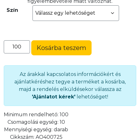
figyelembevétele miatt változhat.
Szín
Ovális
Kosárba teszem
bújtató
(40×7×2,5)
(AO400725)
mennyiség
Az árakkal kapcsolatos információkért és
ajánlatkéréshez tegye a terméket a kosárba,
majd a rendelés elküldésekor válassza az
'Ajánlatot kérek'
lehetőséget!
Minimum rendelhető:
100
Csomagolási egység:
10
Mennyiségi egység:
darab
Cikkszám:
AO400725