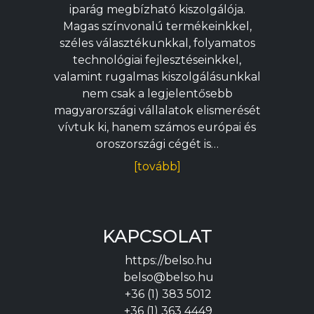
iparág megbízható kiszolgálója.
Magas színvonalú termékeinkkel,
széles választékunkkal, folyamatos
technológiai fejlesztéseinkkel,
valamint rugalmas kiszolgálásunkkal
nem csak a legjelentősebb
magyarországi vállalatok elismerését
vívtuk ki, hanem számos európai és
oroszországi cégét is…
[tovább]
KAPCSOLAT
https://belso.hu
belso@belso.hu
+36 (1) 383 5012
+36 (1) 363 4449