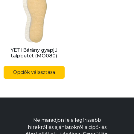
változatok
v
a
a
termékoldalon
t
választhatók
v
ki
ki
YETI Bárány gyapjú
talpbetét (MO080)
Ennek
a
Opciók választása
terméknek
több
variációja
van.
A
változatok
Ne maradjon le a legfrissebb
a
hírekről és ajánlatokról a cipő- és
termékoldalon