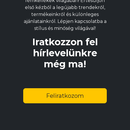
fémkellékek világában! Értesüljön
választhatók
első kézből a legújabb trendekről,
ki
termékeinkről és különleges
ajánlatainkról. Lépjen kapcsolatba a
stílus és minőség világával!
Iratkozzon fel
hírlevelünkre
még ma!
Feliratkozom