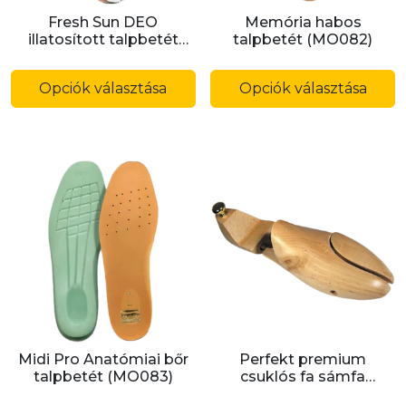
Fresh Sun DEO
Memória habos
illatosított talpbetét
talpbetét (MO082)
(SOTFS)
Ennek
E
a
a
Opciók választása
Opciók választása
terméknek
t
több
t
variációja
v
van.
v
A
A
változatok
v
a
a
termékoldalon
t
választhatók
v
ki
ki
Midi Pro Anatómiai bőr
Perfekt premium
talpbetét (MO083)
csuklós fa sámfa
(TENDPER)
Ennek
E