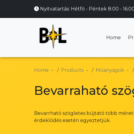
Nyitvatartás:
Hétfő - Péntek 8:00 - 16:0
Home
Pr
Home
Products
Műanyagok
Bevarraható szög
Bevarrható szögletes bújtató több méretb
érdeklődés esetén egyeztetjük.