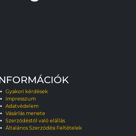
page
page
INFORMÁCIÓK
Gyakori kérdések
Impresszum
Adatvédelem
Vásárlás menete
Szerződéstől való elállás
Általános Szerződési Feltételek