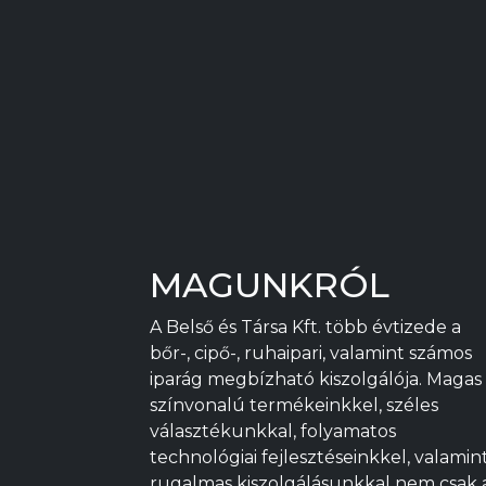
page
MAGUNKRÓL
A Belső és Társa Kft. több évtizede a
bőr-, cipő-, ruhaipari, valamint számos
iparág megbízható kiszolgálója. Magas
színvonalú termékeinkkel, széles
választékunkkal, folyamatos
technológiai fejlesztéseinkkel, valamin
rugalmas kiszolgálásunkkal nem csak 