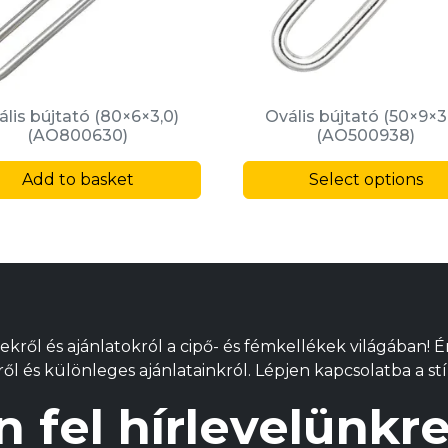
ális bújtató (80×6×3,0)
Ovális bújtató (50×9×3
(AO800630)
(AO500938)
Add to basket
Select options
ekről és ajánlatokról a cipő- és fémkellékek világában! 
l és különleges ajánlatainkról. Lépjen kapcsolatba a stí
n fel hírlevelünk