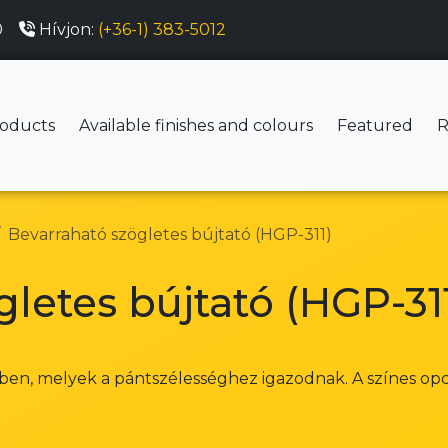
0
Hívjon:
(+36-1) 383-5012
oducts
Available finishes and colours
Featured
R
Bevarraható szögletes bújtató (HGP-311)
letes bújtató (HGP-31
en, melyek a pántszélességhez igazodnak. A színes opció