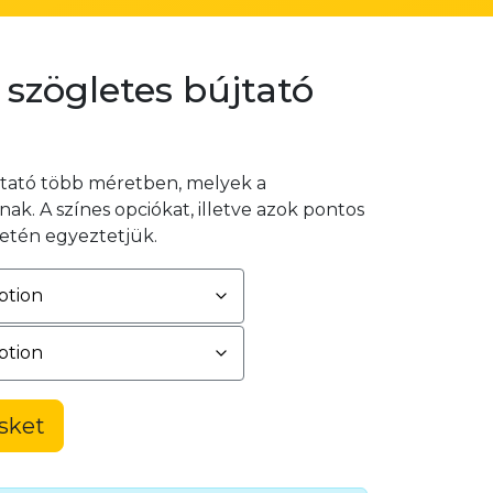
szögletes bújtató
jtató több méretben, melyek a
ak. A színes opciókat, illetve azok pontos
setén egyeztetjük.
sket