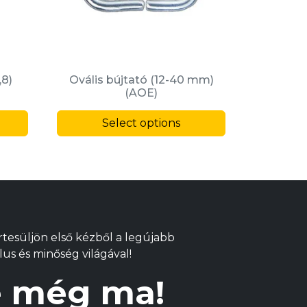
,8)
Ovális bújtató (12-40 mm)
(AOE)
This
This
product
Select options
product
has
has
multiple
multiple
variants.
variants.
The
The
options
options
may
may
Értesüljön első kézből a legújabb
be
be
lus és minőség világával!
chosen
chosen
on
on
re még ma!
the
the
product
product