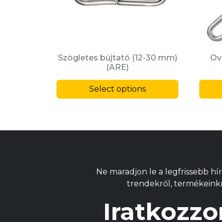
Szögletes bújtató (12-30 mm)
Ov
(ARE)
This
Select options
product
has
multiple
variants.
The
options
may
Ne maradjon le a legfrissebb hír
be
trendekről, termékeinkrő
chosen
on
Iratkozzo
the
product