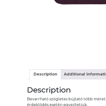
Description
Additional informat
Description
Bevarrható szögletes bújtató több méretb
érdeklődés esetén egyeztetjük.