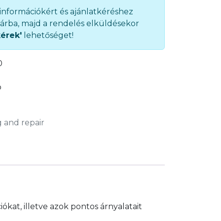
 információkért és ajánlatkéréshez
árba, majd a rendelés elküldésekor
kérek'
lehetőséget!
0
b
 and repair
kat, illetve azok pontos árnyalatait