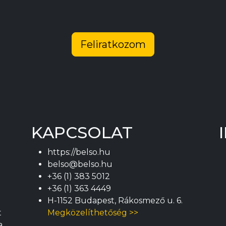
Feliratkozom
KAPCSOLAT
https://belso.hu
belso@belso.hu
+36 (1) 383 5012
+36 (1) 363 4449
H-1152 Budapest, Rákosmező u. 6.
t
Megközelíthetőség >>
a