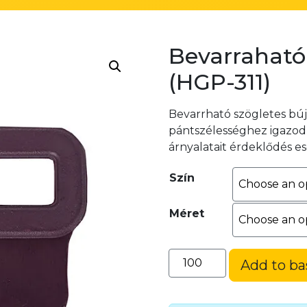
Bevarraható 
(HGP-311)
Bevarrható szögletes bú
pántszélességhez igazodn
árnyalatait érdeklődés e
Szín
Méret
Bevarraható
Add to ba
szögletes
bújtató
(HGP-