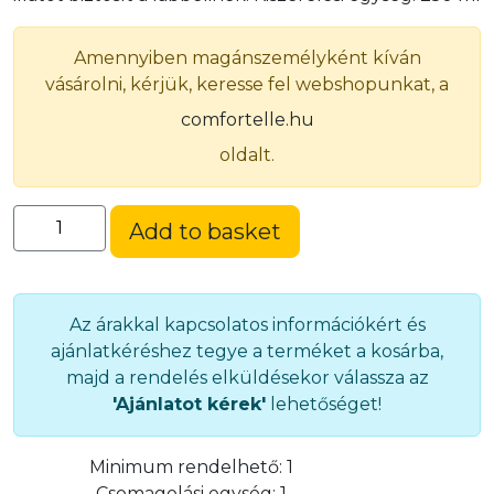
Amennyiben magánszemélyként kíván
vásárolni, kérjük, keresse fel webshopunkat, a
comfortelle.hu
oldalt.
Cipő
Add to basket
dezodor
és
illatosító
spray
Az árakkal kapcsolatos információkért és
(MODEO)
ajánlatkéréshez tegye a terméket a kosárba,
quantity
majd a rendelés elküldésekor válassza az
'Ajánlatot kérek'
lehetőséget!
Minimum rendelhető:
1
Csomagolási egység:
1