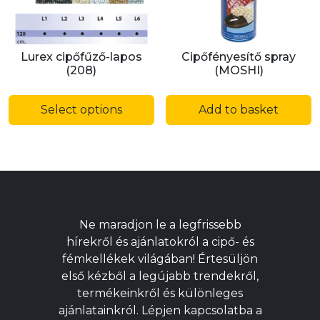
t
p
p
Lurex cipőfűző-lapos
Cipőfényesítő spray
(208)
(MOSHI)
This
product
Select options
Add to basket
has
multiple
variants.
The
options
may
Ne maradjon le a legfrissebb
be
hírekről és ajánlatokról a cipő- és
chosen
fémkellékek világában! Értesüljön
on
első kézből a legújabb trendekről,
the
termékeinkről és különleges
product
ajánlatainkról. Lépjen kapcsolatba a
page